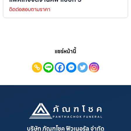
ติดต่อสอบถามราคา
แชร์หน้านี้
บริษัท ภัณฑโชค ฟิวเนอรัล จำกัด