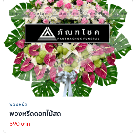
พวงหรีด
พวงหรีดดอกไม้สด
590 บาท