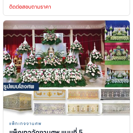
ติดต่อสอบถามราคา
แพ็กเกจงานศพ
แพ็คเกจจัดงานศพ แบบที่ 5