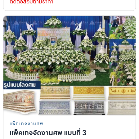
ติดต่อสอบถามราคา
แพ็กเกจงานศพ
แพ็คเกจจัดงานศพ แบบที่ 3