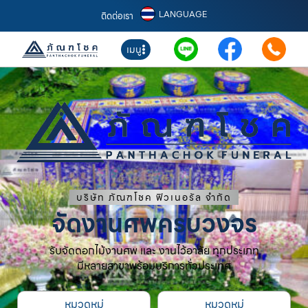
LANGUAGE
ติดต่อเรา
เมนู
บริษัท ภัณฑโชค ฟิวเนอรัล จำกัด
จัดงานศพครบวงจร
รับจัดดอกไม้งานศพ และ งานไว้อาลัย ทุกประเภท
มีหลายสาขาพร้อมบริการทั่วประเทศ
หมวดหมู่
หมวดหมู่