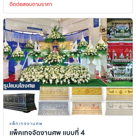
ติดต่อสอบถามราคา
แพ็กเกจงานศพ
แพ็คเกจจัดงานศพ แบบที่ 4