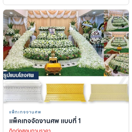
แพ็กเกจงานศพ
แพ็คเกจจัดงานศพ แบบที่ 1
ติดต่อสอบถามราคา