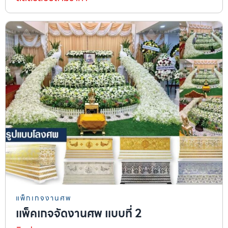
แพ็กเกจงานศพ
แพ็คเกจจัดงานศพ แบบที่ 2