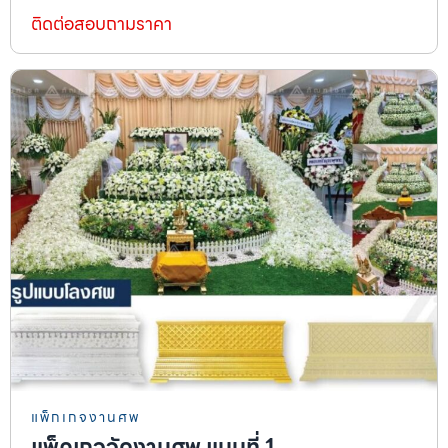
ติดต่อสอบถามราคา
แพ็กเกจงานศพ
แพ็คเกจจัดงานศพ แบบที่ 1