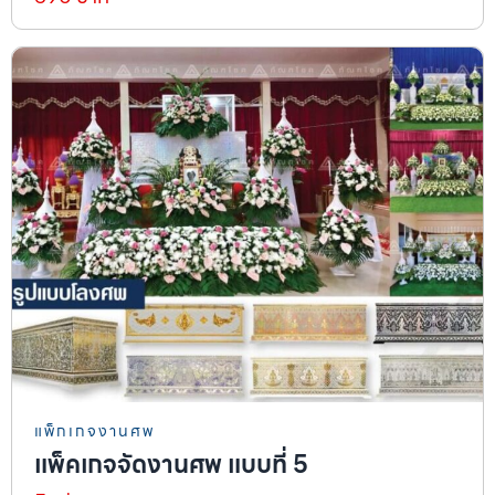
แพ็กเกจงานศพ
แพ็คเกจจัดงานศพ แบบที่ 5