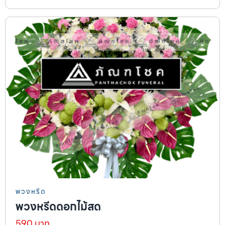
พวงหรีด
พวงหรีดดอกไม้สด
590 บาท