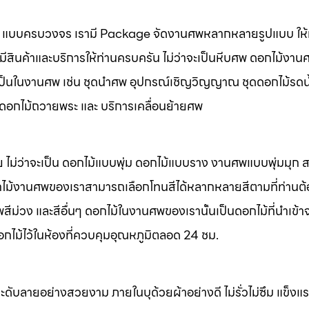
นศพ แบบครบวงจร เรามี Package จัดงานศพหลากหลายรูปแบบ ให้ท
มีสินค้าและบริการให้ท่านครบครัน ไม่ว่าจะเป็นหีบศพ ดอกไม้งาน
จำเป็นในงานศพ เช่น ชุดนำศพ อุปกรณ์เชิญวิญญาณ ชุดดอกไม้รดน
พ ดอกไม้ถวายพระ และ บริการเคลื่อนย้ายศพ
 ไม่ว่าจะเป็น ดอกไม้แบบพุ่ม ดอกไม้แบบราง งานศพแบบพุ่มมุก
ไม้งานศพของเราสามารถเลือกโทนสีได้หลากหลายสีตามที่ท่านต
ม่วง และสีอื่นๆ ดอกไม้ในงานศพของเรานั้นเป็นดอกไม้ที่นำเข้า
อกไม้ไว้ในห้องที่ควบคุมอุณหภูมิตลอด 24 ชม.
ะดับลายอย่างสวยงาม ภายในบุด้วยผ้าอย่างดี ไม่รั่วไม่ซึม แข็ง