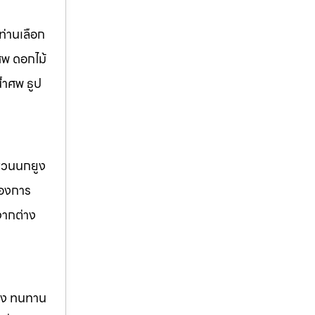
่านเลือก
ศพ ดอกไม้
้ำศพ ธูป
 สวนนกยูง
้องการ
จากต่าง
แรง ทนทาน