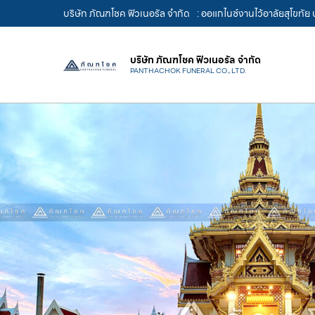
บริษัท ภัณฑโชค ฟิวเนอรัล จำกัด
: ออแกไนซ์งานไว้อาลัยสุโขทัย
บริษัท ภัณฑโชค ฟิวเนอรัล จำกัด
PANTHACHOK FUNERAL CO., LTD.