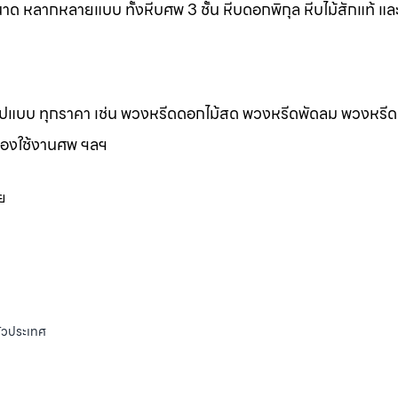
าด หลากหลายแบบ ทั้งหีบศพ 3 ชั้น หีบดอกพิกุล หีบไม้สักแท้ และ
กรูปแบบ ทุกราคา เช่น พวงหรีดดอกไม้สด พวงหรีดพัดลม พวงหรีด
ของใช้งานศพ ฯลฯ
ย
ั่วประเทศ