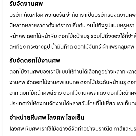
รับจัดงานศพ
บริษัท ภัณฑโชค ฟิวเนอรัล จำกัด เราเป็นบริษัทรับจัดงา
มีหลากหลายราคาตั้งแต่ราคาเริ่มต้น จนไปถึงรูปแบบหรูหรา 
หน้าศพ ดอกไม้หน้าหีบ ดอกไม้หน้าเมรุ รวมไปถึงของใช้ที่
ตะเกียง กระถางธูป น้ำมันก๊าด ดอกไม้จันทร์ ผ้าแพรคลุมศ
รับจัดดอกไม้งานศพ
ดอกไม้งานศพของเรามีแบบให้ท่านได้เลือกดูอย่างหลากหลาย
งานศพ จัดดอกไม้งานศพแบบกอ ดอกไม้ประดับหน้าเมรุ ดอก
อาทิ ดอกไม้หน้าศพสีขาว ดอกไม้งานศพสีแดง ดอกไม้หน้าศพสี
ประเทศทำให้คงทนจัดงานได้หลายวันโดยที่ไม่เหี่ยว เราเก็บด
จำหน่ายหีบศพ โลงศพ โลงเย็น
โลงศพ หีบศพ เราใช้ไม้อย่างดีจัดทำอย่างปราณีต ทาสีและปร