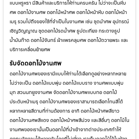
แบบหรูหรา มีสินค้าและบริการให้ท่านครบครัน ไม่ว่าจะเป็นหีบ
ศพ ดอกไม้งานศพ ดอกไม้หน้าศพ ดอกไม้หน้าหีบ ดอกไม้หน้า
เมรุ รวมไปถึงของใช้ที่จำเป็นในงานศพ เช่น ชุดนำศพ อุปกรณ์
เชิญวิญญาณ ชุดดอกไม้รดน้ำศพ ธูปตะเกียง กระถางธูป
น้ำมันก๊าด ดอกไม้จันทร์ ผ้าแพรคลุมศพ ดอกไม้ถวายพระ และ
บริการเคลื่อนย้ายศพ
รับจัดดอกไม้งานศพ
ดอกไม้งานศพของเรามีแบบให้ท่านได้เลือกดูอย่างหลากหลาย
ไม่ว่าจะเป็น ดอกไม้แบบพุ่ม ดอกไม้แบบราง งานศพแบบพุ่ม
มุก สวนนกยูงงานศพ จัดดอกไม้งานศพแบบกอ ดอกไม้
ประดับหน้าเมรุ ดอกไม้งานศพของเราสามารถเลือกโทนสีได้
หลากหลายสีตามที่ท่านต้องการ อาทิ ดอกไม้หน้าศพสีขาว
ดอกไม้งานศพสีแดง ดอกไม้หน้าศพสีม่วง และสีอื่นๆ ดอกไม้ใน
งานศพของเรานั้นเป็นดอกไม้ที่นำเข้าจากต่างประเทศทำให้
คงทนจัดงานได้หลายวันโดยที่ไม่เหี่ยว เราเก็บดอกไม้ไว้ในห้อง