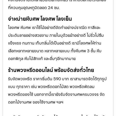
ที่ควบคุมอุณหภูมิตลอด 24 ชม.
จำหน่ายหีบศพ โลงศพ โลงเย็น
โลงศพ หีบศพ เราใช้ไม้อย่างดีจัดทำอย่างปราณีต ทาสีและ
ประดับลายอย่างสวยงาม ภายในบุด้วยผ้าอย่างดี ไม่รั่วไม่ซึม
แข็งแรง ทนทาน เก็บกลิ่นได้เป็นอย่างดี เรามีโลงศพให้ท่าน
เลือกหลากหลายขนาด หลากหลายแบบ ทั้งหีบศพ 3 ชั้น หีบ
ดอกพิกุล หีบไม้สักแท้ และอื่นๆอีกมากมาย
ร้านพวงหรีดออนไลน์ พร้อมจัดส่งทั่วไทย
รับจัดพวงหรีด ราคาเริ่มต้น 590 บาท เราสามารถจัดได้ทุกรูป
แบบ ทุกราคา เช่น พวงหรีดดอกไม้สด พวงหรีดพัดลม
พวงหรีดของใช้ นอกจากนี้เรายังรับจัดงานศพครบวงจร จัด
ดอกไม้งานศพ ของใช้งานศพ ฯลฯ