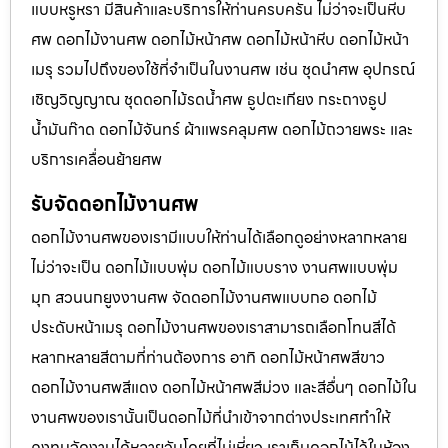
แบบหรูหรา มีสินค้าและบริการให้ท่านครบครัน ไม่ว่าจะเป็นหีบ
ศพ ดอกไม้งานศพ ดอกไม้หน้าศพ ดอกไม้หน้าหีบ ดอกไม้หน้า
เมรุ รวมไปถึงของใช้ที่จำเป็นในงานศพ เช่น ชุดนำศพ อุปกรณ์
เชิญวิญญาณ ชุดดอกไม้รดน้ำศพ ธูปตะเกียง กระถางธูป
น้ำมันก๊าด ดอกไม้จันทร์ ผ้าแพรคลุมศพ ดอกไม้ถวายพระ และ
บริการเคลื่อนย้ายศพ
รับจัดดอกไม้งานศพ
ดอกไม้งานศพของเรามีแบบให้ท่านได้เลือกดูอย่างหลากหลาย
ไม่ว่าจะเป็น ดอกไม้แบบพุ่ม ดอกไม้แบบราง งานศพแบบพุ่ม
มุก สวนนกยูงงานศพ จัดดอกไม้งานศพแบบกอ ดอกไม้
ประดับหน้าเมรุ ดอกไม้งานศพของเราสามารถเลือกโทนสีได้
หลากหลายสีตามที่ท่านต้องการ อาทิ ดอกไม้หน้าศพสีขาว
ดอกไม้งานศพสีแดง ดอกไม้หน้าศพสีม่วง และสีอื่นๆ ดอกไม้ใน
งานศพของเรานั้นเป็นดอกไม้ที่นำเข้าจากต่างประเทศทำให้
คงทนจัดงานได้หลายวันโดยที่ไม่เหี่ยว เราเก็บดอกไม้ไว้ในห้อง