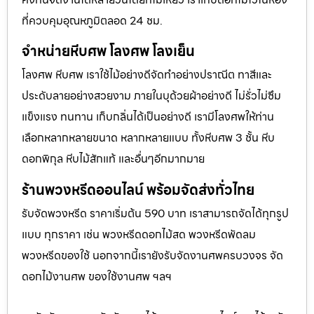
ที่ควบคุมอุณหภูมิตลอด 24 ชม.
จำหน่ายหีบศพ โลงศพ โลงเย็น
โลงศพ หีบศพ เราใช้ไม้อย่างดีจัดทำอย่างปราณีต ทาสีและ
ประดับลายอย่างสวยงาม ภายในบุด้วยผ้าอย่างดี ไม่รั่วไม่ซึม
แข็งแรง ทนทาน เก็บกลิ่นได้เป็นอย่างดี เรามีโลงศพให้ท่าน
เลือกหลากหลายขนาด หลากหลายแบบ ทั้งหีบศพ 3 ชั้น หีบ
ดอกพิกุล หีบไม้สักแท้ และอื่นๆอีกมากมาย
ร้านพวงหรีดออนไลน์ พร้อมจัดส่งทั่วไทย
รับจัดพวงหรีด ราคาเริ่มต้น 590 บาท เราสามารถจัดได้ทุกรูป
แบบ ทุกราคา เช่น พวงหรีดดอกไม้สด พวงหรีดพัดลม
พวงหรีดของใช้ นอกจากนี้เรายังรับจัดงานศพครบวงจร จัด
ดอกไม้งานศพ ของใช้งานศพ ฯลฯ