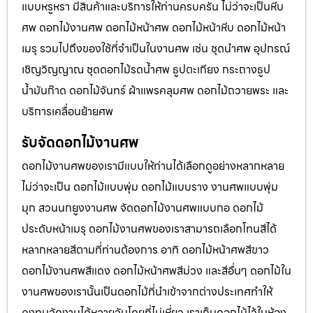
แบบหรูหรา มีสินค้าและบริการให้ท่านครบครัน ไม่ว่าจะเป็นหีบ
ศพ ดอกไม้งานศพ ดอกไม้หน้าศพ ดอกไม้หน้าหีบ ดอกไม้หน้า
เมรุ รวมไปถึงของใช้ที่จำเป็นในงานศพ เช่น ชุดนำศพ อุปกรณ์
เชิญวิญญาณ ชุดดอกไม้รดน้ำศพ ธูปตะเกียง กระถางธูป
น้ำมันก๊าด ดอกไม้จันทร์ ผ้าแพรคลุมศพ ดอกไม้ถวายพระ และ
บริการเคลื่อนย้ายศพ
รับจัดดอกไม้งานศพ
ดอกไม้งานศพของเรามีแบบให้ท่านได้เลือกดูอย่างหลากหลาย
ไม่ว่าจะเป็น ดอกไม้แบบพุ่ม ดอกไม้แบบราง งานศพแบบพุ่ม
มุก สวนนกยูงงานศพ จัดดอกไม้งานศพแบบกอ ดอกไม้
ประดับหน้าเมรุ ดอกไม้งานศพของเราสามารถเลือกโทนสีได้
หลากหลายสีตามที่ท่านต้องการ อาทิ ดอกไม้หน้าศพสีขาว
ดอกไม้งานศพสีแดง ดอกไม้หน้าศพสีม่วง และสีอื่นๆ ดอกไม้ใน
งานศพของเรานั้นเป็นดอกไม้ที่นำเข้าจากต่างประเทศทำให้
คงทนจัดงานได้หลายวันโดยที่ไม่เหี่ยว เราเก็บดอกไม้ไว้ในห้อง