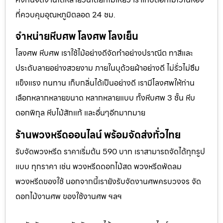
ที่ควบคุมอุณหภูมิตลอด 24 ชม.
จำหน่ายหีบศพ โลงศพ โลงเย็น
โลงศพ หีบศพ เราใช้ไม้อย่างดีจัดทำอย่างปราณีต ทาสีและ
ประดับลายอย่างสวยงาม ภายในบุด้วยผ้าอย่างดี ไม่รั่วไม่ซึม
แข็งแรง ทนทาน เก็บกลิ่นได้เป็นอย่างดี เรามีโลงศพให้ท่าน
เลือกหลากหลายขนาด หลากหลายแบบ ทั้งหีบศพ 3 ชั้น หีบ
ดอกพิกุล หีบไม้สักแท้ และอื่นๆอีกมากมาย
ร้านพวงหรีดออนไลน์ พร้อมจัดส่งทั่วไทย
รับจัดพวงหรีด ราคาเริ่มต้น 590 บาท เราสามารถจัดได้ทุกรูป
แบบ ทุกราคา เช่น พวงหรีดดอกไม้สด พวงหรีดพัดลม
พวงหรีดของใช้ นอกจากนี้เรายังรับจัดงานศพครบวงจร จัด
ดอกไม้งานศพ ของใช้งานศพ ฯลฯ