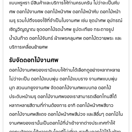
แบบหรูหรา มีสินค้าและบริการให้ท่านครบครัน ไม่ว่าจะเป็นหีบ
ศพ ดอกไม้งานศพ ดอกไม้หน้าศพ ดอกไม้หน้าหีบ ดอกไม้หน้า
เมรุ รวมไปถึงของใช้ที่จำเป็นในงานศพ เช่น ชุดนำศพ อุปกรณ์
เชิญวิญญาณ ชุดดอกไม้รดน้ำศพ ธูปตะเกียง กระถางธูป
น้ำมันก๊าด ดอกไม้จันทร์ ผ้าแพรคลุมศพ ดอกไม้ถวายพระ และ
บริการเคลื่อนย้ายศพ
รับจัดดอกไม้งานศพ
ดอกไม้งานศพของเรามีแบบให้ท่านได้เลือกดูอย่างหลากหลาย
ไม่ว่าจะเป็น ดอกไม้แบบพุ่ม ดอกไม้แบบราง งานศพแบบพุ่ม
มุก สวนนกยูงงานศพ จัดดอกไม้งานศพแบบกอ ดอกไม้
ประดับหน้าเมรุ ดอกไม้งานศพของเราสามารถเลือกโทนสีได้
หลากหลายสีตามที่ท่านต้องการ อาทิ ดอกไม้หน้าศพสีขาว
ดอกไม้งานศพสีแดง ดอกไม้หน้าศพสีม่วง และสีอื่นๆ ดอกไม้ใน
งานศพของเรานั้นเป็นดอกไม้ที่นำเข้าจากต่างประเทศทำให้
คงทนจัดงานได้หลายวันโดยที่ไม่เหี่ยว เราเก็บดอกไม้ไว้ในห้อง