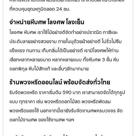
ที่ควบคุมอุณหภูมิตลอด 24 ชม.
จำหน่ายหีบศพ โลงศพ โลงเย็น
โลงศพ หีบศพ เราใช้ไม้อย่างดีจัดทำอย่างปราณีต ทาสีและ
ประดับลายอย่างสวยงาม ภายในบุด้วยผ้าอย่างดี ไม่รั่วไม่ซึม
แข็งแรง ทนทาน เก็บกลิ่นได้เป็นอย่างดี เรามีโลงศพให้ท่าน
เลือกหลากหลายขนาด หลากหลายแบบ ทั้งหีบศพ 3 ชั้น หีบ
ดอกพิกุล หีบไม้สักแท้ และอื่นๆอีกมากมาย
ร้านพวงหรีดออนไลน์ พร้อมจัดส่งทั่วไทย
รับจัดพวงหรีด ราคาเริ่มต้น 590 บาท เราสามารถจัดได้ทุกรูป
แบบ ทุกราคา เช่น พวงหรีดดอกไม้สด พวงหรีดพัดลม
พวงหรีดของใช้ นอกจากนี้เรายังรับจัดงานศพครบวงจร จัด
ดอกไม้งานศพ ของใช้งานศพ ฯลฯ