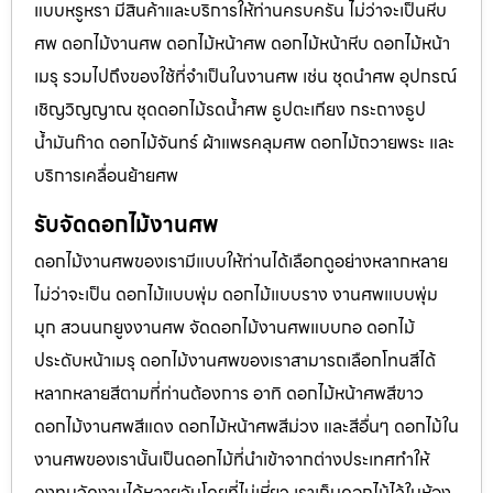
แบบหรูหรา มีสินค้าและบริการให้ท่านครบครัน ไม่ว่าจะเป็นหีบ
ศพ ดอกไม้งานศพ ดอกไม้หน้าศพ ดอกไม้หน้าหีบ ดอกไม้หน้า
เมรุ รวมไปถึงของใช้ที่จำเป็นในงานศพ เช่น ชุดนำศพ อุปกรณ์
เชิญวิญญาณ ชุดดอกไม้รดน้ำศพ ธูปตะเกียง กระถางธูป
น้ำมันก๊าด ดอกไม้จันทร์ ผ้าแพรคลุมศพ ดอกไม้ถวายพระ และ
บริการเคลื่อนย้ายศพ
รับจัดดอกไม้งานศพ
ดอกไม้งานศพของเรามีแบบให้ท่านได้เลือกดูอย่างหลากหลาย
ไม่ว่าจะเป็น ดอกไม้แบบพุ่ม ดอกไม้แบบราง งานศพแบบพุ่ม
มุก สวนนกยูงงานศพ จัดดอกไม้งานศพแบบกอ ดอกไม้
ประดับหน้าเมรุ ดอกไม้งานศพของเราสามารถเลือกโทนสีได้
หลากหลายสีตามที่ท่านต้องการ อาทิ ดอกไม้หน้าศพสีขาว
ดอกไม้งานศพสีแดง ดอกไม้หน้าศพสีม่วง และสีอื่นๆ ดอกไม้ใน
งานศพของเรานั้นเป็นดอกไม้ที่นำเข้าจากต่างประเทศทำให้
คงทนจัดงานได้หลายวันโดยที่ไม่เหี่ยว เราเก็บดอกไม้ไว้ในห้อง