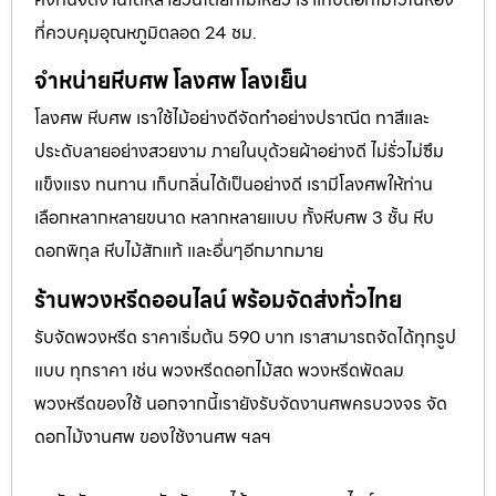
ที่ควบคุมอุณหภูมิตลอด 24 ชม.
จำหน่ายหีบศพ โลงศพ โลงเย็น
โลงศพ หีบศพ เราใช้ไม้อย่างดีจัดทำอย่างปราณีต ทาสีและ
ประดับลายอย่างสวยงาม ภายในบุด้วยผ้าอย่างดี ไม่รั่วไม่ซึม
แข็งแรง ทนทาน เก็บกลิ่นได้เป็นอย่างดี เรามีโลงศพให้ท่าน
เลือกหลากหลายขนาด หลากหลายแบบ ทั้งหีบศพ 3 ชั้น หีบ
ดอกพิกุล หีบไม้สักแท้ และอื่นๆอีกมากมาย
ร้านพวงหรีดออนไลน์ พร้อมจัดส่งทั่วไทย
รับจัดพวงหรีด ราคาเริ่มต้น 590 บาท เราสามารถจัดได้ทุกรูป
แบบ ทุกราคา เช่น พวงหรีดดอกไม้สด พวงหรีดพัดลม
พวงหรีดของใช้ นอกจากนี้เรายังรับจัดงานศพครบวงจร จัด
ดอกไม้งานศพ ของใช้งานศพ ฯลฯ