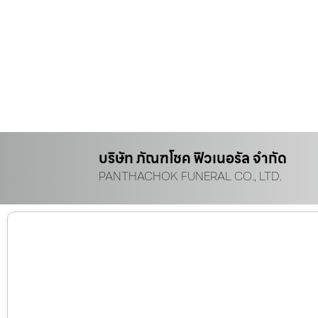
บริษัท ภัณฑโชค ฟิวเนอรัล จำกัด
PANTHACHOK FUNERAL CO., LTD.