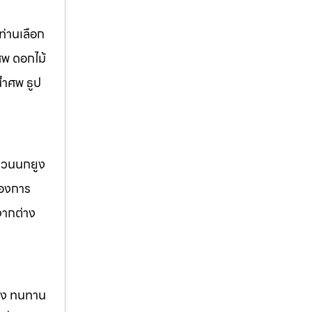
่านเลือก
ศพ ดอกไม้
้ำศพ ธูป
 สวนนกยูง
้องการ
จากต่าง
แรง ทนทาน