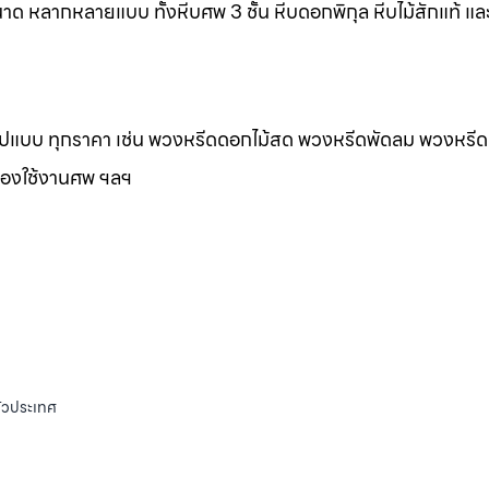
าด หลากหลายแบบ ทั้งหีบศพ 3 ชั้น หีบดอกพิกุล หีบไม้สักแท้ และ
กรูปแบบ ทุกราคา เช่น พวงหรีดดอกไม้สด พวงหรีดพัดลม พวงหรีด
ของใช้งานศพ ฯลฯ
ั่วประเทศ