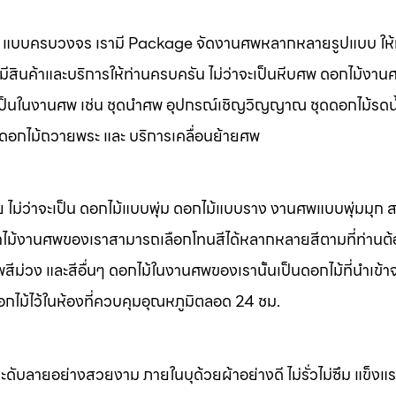
นศพ แบบครบวงจร เรามี Package จัดงานศพหลากหลายรูปแบบ ให้ท
มีสินค้าและบริการให้ท่านครบครัน ไม่ว่าจะเป็นหีบศพ ดอกไม้งาน
จำเป็นในงานศพ เช่น ชุดนำศพ อุปกรณ์เชิญวิญญาณ ชุดดอกไม้รดน
พ ดอกไม้ถวายพระ และ บริการเคลื่อนย้ายศพ
 ไม่ว่าจะเป็น ดอกไม้แบบพุ่ม ดอกไม้แบบราง งานศพแบบพุ่มมุก
ไม้งานศพของเราสามารถเลือกโทนสีได้หลากหลายสีตามที่ท่านต
ม่วง และสีอื่นๆ ดอกไม้ในงานศพของเรานั้นเป็นดอกไม้ที่นำเข้า
อกไม้ไว้ในห้องที่ควบคุมอุณหภูมิตลอด 24 ชม.
ะดับลายอย่างสวยงาม ภายในบุด้วยผ้าอย่างดี ไม่รั่วไม่ซึม แข็ง