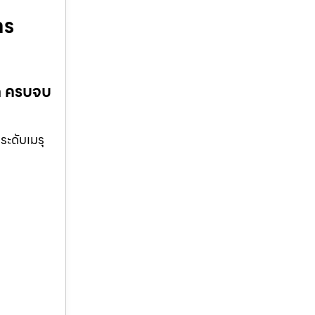
าร
ด ครบจบ
ระดับเมรุ