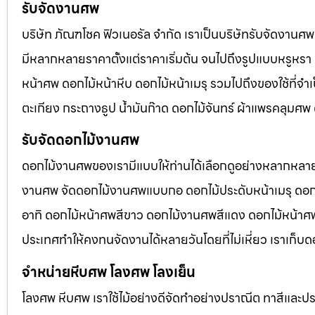
รับจัดงานศพ
บริษัท ภัณฑโชค ฟิวเนอรัล จำกัด เราเป็นบริษัทรับจัดงา
มีหลากหลายราคาตั้งแต่ราคาเริ่มต้น จนไปถึงรูปแบบหรูหรา 
หน้าศพ ดอกไม้หน้าหีบ ดอกไม้หน้าเมรุ รวมไปถึงของใช้ที่
ตะเกียง กระถางธูป น้ำมันก๊าด ดอกไม้จันทร์ ผ้าแพรคลุมศ
รับจัดดอกไม้งานศพ
ดอกไม้งานศพของเรามีแบบให้ท่านได้เลือกดูอย่างหลากหลาย
งานศพ จัดดอกไม้งานศพแบบกอ ดอกไม้ประดับหน้าเมรุ ดอก
อาทิ ดอกไม้หน้าศพสีขาว ดอกไม้งานศพสีแดง ดอกไม้หน้าศพสี
ประเทศทำให้คงทนจัดงานได้หลายวันโดยที่ไม่เหี่ยว เราเก็บด
จำหน่ายหีบศพ โลงศพ โลงเย็น
โลงศพ หีบศพ เราใช้ไม้อย่างดีจัดทำอย่างปราณีต ทาสีและปร