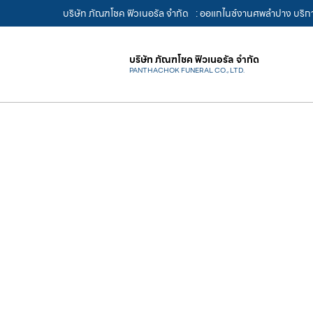
บริษัท ภัณฑโชค ฟิวเนอรัล จำกัด
: ออแกไนซ์งานศพลำปาง บริกา
บริษัท ภัณฑโชค ฟิวเนอรัล จำกัด
PANTHACHOK FUNERAL CO., LTD.