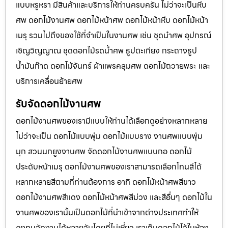
แบบหรูหรา มีสินค้าและบริการให้ท่านครบครัน ไม่ว่าจะเป็นหีบ
ศพ ดอกไม้งานศพ ดอกไม้หน้าศพ ดอกไม้หน้าหีบ ดอกไม้หน้า
เมรุ รวมไปถึงของใช้ที่จำเป็นในงานศพ เช่น ชุดนำศพ อุปกรณ์
เชิญวิญญาณ ชุดดอกไม้รดน้ำศพ ธูปตะเกียง กระถางธูป
น้ำมันก๊าด ดอกไม้จันทร์ ผ้าแพรคลุมศพ ดอกไม้ถวายพระ และ
บริการเคลื่อนย้ายศพ
รับจัดดอกไม้งานศพ
ดอกไม้งานศพของเรามีแบบให้ท่านได้เลือกดูอย่างหลากหลาย
ไม่ว่าจะเป็น ดอกไม้แบบพุ่ม ดอกไม้แบบราง งานศพแบบพุ่ม
มุก สวนนกยูงงานศพ จัดดอกไม้งานศพแบบกอ ดอกไม้
ประดับหน้าเมรุ ดอกไม้งานศพของเราสามารถเลือกโทนสีได้
หลากหลายสีตามที่ท่านต้องการ อาทิ ดอกไม้หน้าศพสีขาว
ดอกไม้งานศพสีแดง ดอกไม้หน้าศพสีม่วง และสีอื่นๆ ดอกไม้ใน
งานศพของเรานั้นเป็นดอกไม้ที่นำเข้าจากต่างประเทศทำให้
คงทนจัดงานได้หลายวันโดยที่ไม่เหี่ยว เราเก็บดอกไม้ไว้ในห้อง