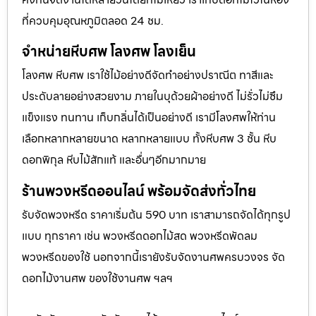
ที่ควบคุมอุณหภูมิตลอด 24 ชม.
จำหน่ายหีบศพ โลงศพ โลงเย็น
โลงศพ หีบศพ เราใช้ไม้อย่างดีจัดทำอย่างปราณีต ทาสีและ
ประดับลายอย่างสวยงาม ภายในบุด้วยผ้าอย่างดี ไม่รั่วไม่ซึม
แข็งแรง ทนทาน เก็บกลิ่นได้เป็นอย่างดี เรามีโลงศพให้ท่าน
เลือกหลากหลายขนาด หลากหลายแบบ ทั้งหีบศพ 3 ชั้น หีบ
ดอกพิกุล หีบไม้สักแท้ และอื่นๆอีกมากมาย
ร้านพวงหรีดออนไลน์ พร้อมจัดส่งทั่วไทย
รับจัดพวงหรีด ราคาเริ่มต้น 590 บาท เราสามารถจัดได้ทุกรูป
แบบ ทุกราคา เช่น พวงหรีดดอกไม้สด พวงหรีดพัดลม
พวงหรีดของใช้ นอกจากนี้เรายังรับจัดงานศพครบวงจร จัด
ดอกไม้งานศพ ของใช้งานศพ ฯลฯ