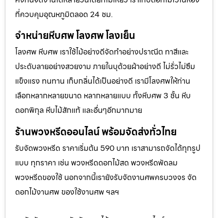
ที่ควบคุมอุณหภูมิตลอด 24 ชม.
จำหน่ายหีบศพ โลงศพ โลงเย็น
โลงศพ หีบศพ เราใช้ไม้อย่างดีจัดทำอย่างปราณีต ทาสีและ
ประดับลายอย่างสวยงาม ภายในบุด้วยผ้าอย่างดี ไม่รั่วไม่ซึม
แข็งแรง ทนทาน เก็บกลิ่นได้เป็นอย่างดี เรามีโลงศพให้ท่าน
เลือกหลากหลายขนาด หลากหลายแบบ ทั้งหีบศพ 3 ชั้น หีบ
ดอกพิกุล หีบไม้สักแท้ และอื่นๆอีกมากมาย
ร้านพวงหรีดออนไลน์ พร้อมจัดส่งทั่วไทย
รับจัดพวงหรีด ราคาเริ่มต้น 590 บาท เราสามารถจัดได้ทุกรูป
แบบ ทุกราคา เช่น พวงหรีดดอกไม้สด พวงหรีดพัดลม
พวงหรีดของใช้ นอกจากนี้เรายังรับจัดงานศพครบวงจร จัด
ดอกไม้งานศพ ของใช้งานศพ ฯลฯ