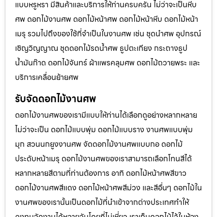
แบบหรูหรา มีสินค้าและบริการให้ท่านครบครัน ไม่ว่าจะเป็นหีบ
ศพ ดอกไม้งานศพ ดอกไม้หน้าศพ ดอกไม้หน้าหีบ ดอกไม้หน้า
เมรุ รวมไปถึงของใช้ที่จำเป็นในงานศพ เช่น ชุดนำศพ อุปกรณ์
เชิญวิญญาณ ชุดดอกไม้รดน้ำศพ ธูปตะเกียง กระถางธูป
น้ำมันก๊าด ดอกไม้จันทร์ ผ้าแพรคลุมศพ ดอกไม้ถวายพระ และ
บริการเคลื่อนย้ายศพ
รับจัดดอกไม้งานศพ
ดอกไม้งานศพของเรามีแบบให้ท่านได้เลือกดูอย่างหลากหลาย
ไม่ว่าจะเป็น ดอกไม้แบบพุ่ม ดอกไม้แบบราง งานศพแบบพุ่ม
มุก สวนนกยูงงานศพ จัดดอกไม้งานศพแบบกอ ดอกไม้
ประดับหน้าเมรุ ดอกไม้งานศพของเราสามารถเลือกโทนสีได้
หลากหลายสีตามที่ท่านต้องการ อาทิ ดอกไม้หน้าศพสีขาว
ดอกไม้งานศพสีแดง ดอกไม้หน้าศพสีม่วง และสีอื่นๆ ดอกไม้ใน
งานศพของเรานั้นเป็นดอกไม้ที่นำเข้าจากต่างประเทศทำให้
คงทนจัดงานได้หลายวันโดยที่ไม่เหี่ยว เราเก็บดอกไม้ไว้ในห้อง