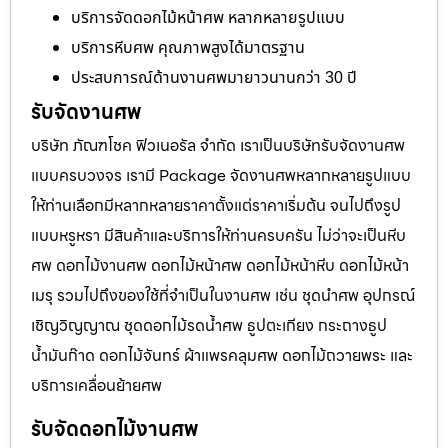
บริการจัดดอกไม้หน้าศพ หลากหลายรูปแบบ
บริการหีบศพ คุณภาพสูงได้มาตรฐาน
ประสบการณ์ด้านงานศพมายาวนานกว่า 30 ปี
รับจัดงานศพ
บริษัท ภัณฑโชค ฟิวเนอรัล จำกัด เราเป็นบริษัทรับจัดงานศพ
แบบครบวงจร เรามี Package จัดงานศพหลากหลายรูปแบบ
ให้ท่านเลือกมีหลากหลายราคาตั้งแต่ราคาเริ่มต้น จนไปถึงรูป
แบบหรูหรา มีสินค้าและบริการให้ท่านครบครัน ไม่ว่าจะเป็นหีบ
ศพ ดอกไม้งานศพ ดอกไม้หน้าศพ ดอกไม้หน้าหีบ ดอกไม้หน้า
เมรุ รวมไปถึงของใช้ที่จำเป็นในงานศพ เช่น ชุดนำศพ อุปกรณ์
เชิญวิญญาณ ชุดดอกไม้รดน้ำศพ ธูปตะเกียง กระถางธูป
น้ำมันก๊าด ดอกไม้จันทร์ ผ้าแพรคลุมศพ ดอกไม้ถวายพระ และ
บริการเคลื่อนย้ายศพ
รับจัดดอกไม้งานศพ