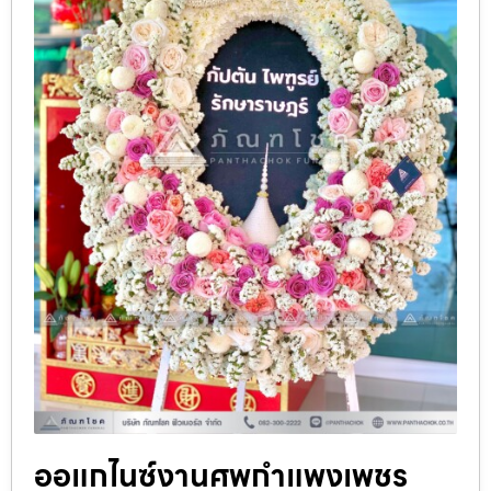
ออแกไนซ์งานศพกำแพงเพชร