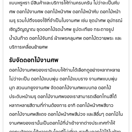
แบบหรูหรา มีสินค้าและบริการให้ท่านครบครัน ไม่ว่าจะเป็นหีบ
ศพ ดอกไม้งานศพ ดอกไม้หน้าศพ ดอกไม้หน้าหีบ ดอกไม้หน้า
เมรุ รวมไปถึงของใช้ที่จำเป็นในงานศพ เช่น ชุดนำศพ อุปกรณ์
เชิญวิญญาณ ชุดดอกไม้รดน้ำศพ ธูปตะเกียง กระถางธูป
น้ำมันก๊าด ดอกไม้จันทร์ ผ้าแพรคลุมศพ ดอกไม้ถวายพระ และ
บริการเคลื่อนย้ายศพ
รับจัดดอกไม้งานศพ
ดอกไม้งานศพของเรามีแบบให้ท่านได้เลือกดูอย่างหลากหลาย
ไม่ว่าจะเป็น ดอกไม้แบบพุ่ม ดอกไม้แบบราง งานศพแบบพุ่ม
มุก สวนนกยูงงานศพ จัดดอกไม้งานศพแบบกอ ดอกไม้
ประดับหน้าเมรุ ดอกไม้งานศพของเราสามารถเลือกโทนสีได้
หลากหลายสีตามที่ท่านต้องการ อาทิ ดอกไม้หน้าศพสีขาว
ดอกไม้งานศพสีแดง ดอกไม้หน้าศพสีม่วง และสีอื่นๆ ดอกไม้ใน
งานศพของเรานั้นเป็นดอกไม้ที่นำเข้าจากต่างประเทศทำให้
คงทนจัดงานได้หลายวันโดยที่ไม่เหี่ยว เราเก็บดอกไม้ไว้ในห้อง