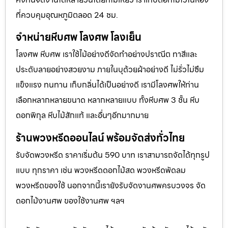
ที่ควบคุมอุณหภูมิตลอด 24 ชม.
จำหน่ายหีบศพ โลงศพ โลงเย็น
โลงศพ หีบศพ เราใช้ไม้อย่างดีจัดทำอย่างปราณีต ทาสีและ
ประดับลายอย่างสวยงาม ภายในบุด้วยผ้าอย่างดี ไม่รั่วไม่ซึม
แข็งแรง ทนทาน เก็บกลิ่นได้เป็นอย่างดี เรามีโลงศพให้ท่าน
เลือกหลากหลายขนาด หลากหลายแบบ ทั้งหีบศพ 3 ชั้น หีบ
ดอกพิกุล หีบไม้สักแท้ และอื่นๆอีกมากมาย
ร้านพวงหรีดออนไลน์ พร้อมจัดส่งทั่วไทย
รับจัดพวงหรีด ราคาเริ่มต้น 590 บาท เราสามารถจัดได้ทุกรูป
แบบ ทุกราคา เช่น พวงหรีดดอกไม้สด พวงหรีดพัดลม
พวงหรีดของใช้ นอกจากนี้เรายังรับจัดงานศพครบวงจร จัด
ดอกไม้งานศพ ของใช้งานศพ ฯลฯ