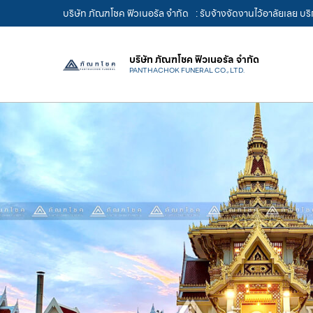
บริษัท ภัณฑโชค ฟิวเนอรัล จำกัด
: รับจ้างจัดงานไว้อาลัยเลย บ
บริษัท ภัณฑโชค ฟิวเนอรัล จำกัด
PANTHACHOK FUNERAL CO., LTD.