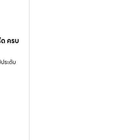
ีด ครบ
้ประดับ