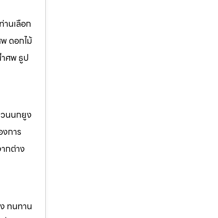
่านเลือก
ศพ ดอกไม้
้ำศพ ธูป
 สวนนกยูง
้องการ
จากต่าง
แรง ทนทาน