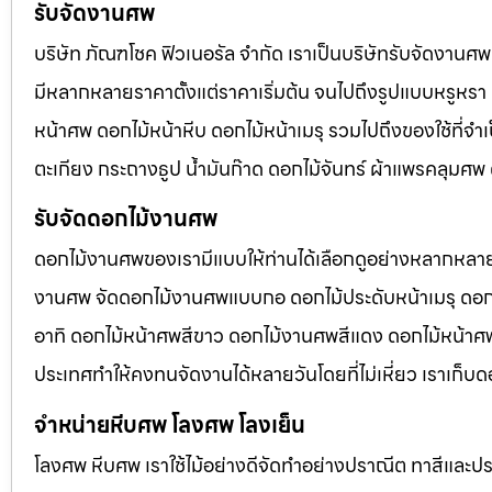
รับจัดงานศพ
บริษัท ภัณฑโชค ฟิวเนอรัล จำกัด เราเป็นบริษัทรับจัดงา
มีหลากหลายราคาตั้งแต่ราคาเริ่มต้น จนไปถึงรูปแบบหรูหรา 
หน้าศพ ดอกไม้หน้าหีบ ดอกไม้หน้าเมรุ รวมไปถึงของใช้ที่
ตะเกียง กระถางธูป น้ำมันก๊าด ดอกไม้จันทร์ ผ้าแพรคลุมศ
รับจัดดอกไม้งานศพ
ดอกไม้งานศพของเรามีแบบให้ท่านได้เลือกดูอย่างหลากหลาย
งานศพ จัดดอกไม้งานศพแบบกอ ดอกไม้ประดับหน้าเมรุ ดอก
อาทิ ดอกไม้หน้าศพสีขาว ดอกไม้งานศพสีแดง ดอกไม้หน้าศพสี
ประเทศทำให้คงทนจัดงานได้หลายวันโดยที่ไม่เหี่ยว เราเก็บด
จำหน่ายหีบศพ โลงศพ โลงเย็น
โลงศพ หีบศพ เราใช้ไม้อย่างดีจัดทำอย่างปราณีต ทาสีและปร