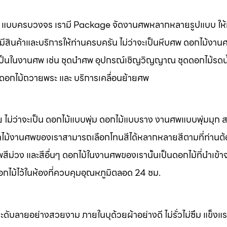
นศพ แบบครบวงจร เรามี Package จัดงานศพหลากหลายรูปแบบ ให้ท
มีสินค้าและบริการให้ท่านครบครัน ไม่ว่าจะเป็นหีบศพ ดอกไม้งาน
จำเป็นในงานศพ เช่น ชุดนำศพ อุปกรณ์เชิญวิญญาณ ชุดดอกไม้รดน
พ ดอกไม้ถวายพระ และ บริการเคลื่อนย้ายศพ
 ไม่ว่าจะเป็น ดอกไม้แบบพุ่ม ดอกไม้แบบราง งานศพแบบพุ่มมุก
ไม้งานศพของเราสามารถเลือกโทนสีได้หลากหลายสีตามที่ท่านต
ม่วง และสีอื่นๆ ดอกไม้ในงานศพของเรานั้นเป็นดอกไม้ที่นำเข้า
อกไม้ไว้ในห้องที่ควบคุมอุณหภูมิตลอด 24 ชม.
ะดับลายอย่างสวยงาม ภายในบุด้วยผ้าอย่างดี ไม่รั่วไม่ซึม แข็ง