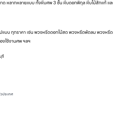
าด หลากหลายแบบ ทั้งหีบศพ 3 ชั้น หีบดอกพิกุล หีบไม้สักแท้ และ
กรูปแบบ ทุกราคา เช่น พวงหรีดดอกไม้สด พวงหรีดพัดลม พวงหรีด
ของใช้งานศพ ฯลฯ
ุรี
ั่วประเทศ