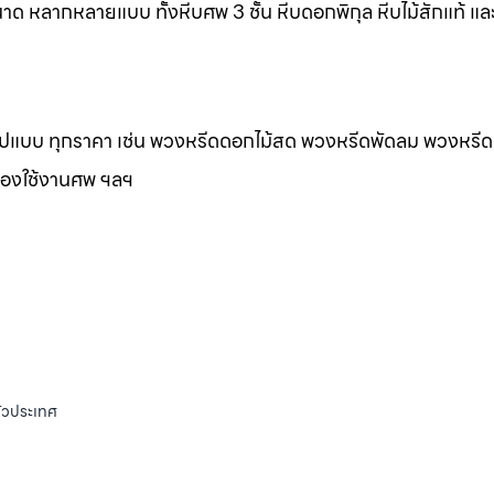
าด หลากหลายแบบ ทั้งหีบศพ 3 ชั้น หีบดอกพิกุล หีบไม้สักแท้ และ
กรูปแบบ ทุกราคา เช่น พวงหรีดดอกไม้สด พวงหรีดพัดลม พวงหรีด
ของใช้งานศพ ฯลฯ
ั่วประเทศ