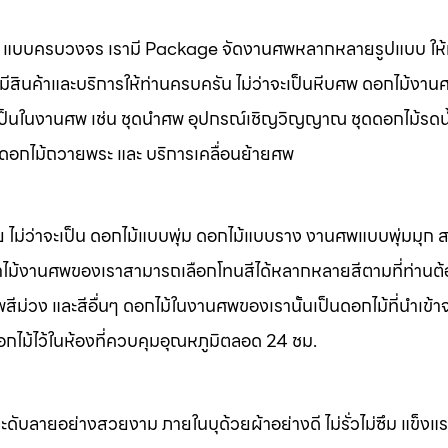
นศพ แบบครบวงจร เรามี Package จัดงานศพหลากหลายรูปแบบ ให้ท
มีสินค้าและบริการให้ท่านครบครัน ไม่ว่าจะเป็นหีบศพ ดอกไม้งาน
จำเป็นในงานศพ เช่น ชุดนำศพ อุปกรณ์เชิญวิญญาณ ชุดดอกไม้รดน
พ ดอกไม้ถวายพระ และ บริการเคลื่อนย้ายศพ
 ไม่ว่าจะเป็น ดอกไม้แบบพุ่ม ดอกไม้แบบราง งานศพแบบพุ่มมุก
ไม้งานศพของเราสามารถเลือกโทนสีได้หลากหลายสีตามที่ท่านต
ม่วง และสีอื่นๆ ดอกไม้ในงานศพของเรานั้นเป็นดอกไม้ที่นำเข้า
อกไม้ไว้ในห้องที่ควบคุมอุณหภูมิตลอด 24 ชม.
ะดับลายอย่างสวยงาม ภายในบุด้วยผ้าอย่างดี ไม่รั่วไม่ซึม แข็ง