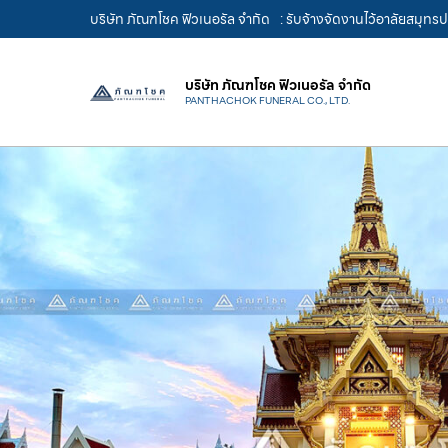
บริษัท ภัณฑโชค ฟิวเนอรัล จำกัด
: รับจ้างจัดงานไว้อาลัยสมุท
บริษัท ภัณฑโชค ฟิวเนอรัล จำกัด
PANTHACHOK FUNERAL CO., LTD.