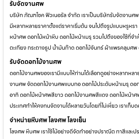
รับจัดงานศพ
บริษัท ภัณฑโชค ฟิวเนอรัล จำกัด เราเป็นบริษัทรับจัดงา
มีหลากหลายราคาตั้งแต่ราคาเริ่มต้น จนไปถึงรูปแบบหรูหรา 
หน้าศพ ดอกไม้หน้าหีบ ดอกไม้หน้าเมรุ รวมไปถึงของใช้ที่
ตะเกียง กระถางธูป น้ำมันก๊าด ดอกไม้จันทร์ ผ้าแพรคลุมศ
รับจัดดอกไม้งานศพ
ดอกไม้งานศพของเรามีแบบให้ท่านได้เลือกดูอย่างหลากหลาย
งานศพ จัดดอกไม้งานศพแบบกอ ดอกไม้ประดับหน้าเมรุ ดอก
อาทิ ดอกไม้หน้าศพสีขาว ดอกไม้งานศพสีแดง ดอกไม้หน้าศพสี
ประเทศทำให้คงทนจัดงานได้หลายวันโดยที่ไม่เหี่ยว เราเก็บด
จำหน่ายหีบศพ โลงศพ โลงเย็น
โลงศพ หีบศพ เราใช้ไม้อย่างดีจัดทำอย่างปราณีต ทาสีและปร