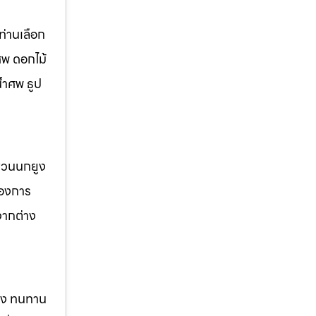
่านเลือก
ศพ ดอกไม้
้ำศพ ธูป
 สวนนกยูง
้องการ
จากต่าง
แรง ทนทาน