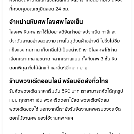
ที่ควบคุมอุณหภูมิตลอด 24 ชม.
จำหน่ายหีบศพ โลงศพ โลงเย็น
โลงศพ หีบศพ เราใช้ไม้อย่างดีจัดทำอย่างปราณีต ทาสีและ
ประดับลายอย่างสวยงาม ภายในบุด้วยผ้าอย่างดี ไม่รั่วไม่ซึม
แข็งแรง ทนทาน เก็บกลิ่นได้เป็นอย่างดี เรามีโลงศพให้ท่าน
เลือกหลากหลายขนาด หลากหลายแบบ ทั้งหีบศพ 3 ชั้น หีบ
ดอกพิกุล หีบไม้สักแท้ และอื่นๆอีกมากมาย
ร้านพวงหรีดออนไลน์ พร้อมจัดส่งทั่วไทย
รับจัดพวงหรีด ราคาเริ่มต้น 590 บาท เราสามารถจัดได้ทุกรูป
แบบ ทุกราคา เช่น พวงหรีดดอกไม้สด พวงหรีดพัดลม
พวงหรีดของใช้ นอกจากนี้เรายังรับจัดงานศพครบวงจร จัด
ดอกไม้งานศพ ของใช้งานศพ ฯลฯ