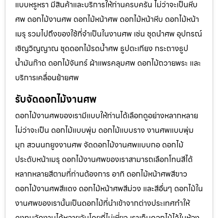
แบบหรูหรา มีสินค้าและบริการให้ท่านครบครัน ไม่ว่าจะเป็นหีบ
ศพ ดอกไม้งานศพ ดอกไม้หน้าศพ ดอกไม้หน้าหีบ ดอกไม้หน้า
เมรุ รวมไปถึงของใช้ที่จำเป็นในงานศพ เช่น ชุดนำศพ อุปกรณ์
เชิญวิญญาณ ชุดดอกไม้รดน้ำศพ ธูปตะเกียง กระถางธูป
น้ำมันก๊าด ดอกไม้จันทร์ ผ้าแพรคลุมศพ ดอกไม้ถวายพระ และ
บริการเคลื่อนย้ายศพ
รับจัดดอกไม้งานศพ
ดอกไม้งานศพของเรามีแบบให้ท่านได้เลือกดูอย่างหลากหลาย
ไม่ว่าจะเป็น ดอกไม้แบบพุ่ม ดอกไม้แบบราง งานศพแบบพุ่ม
มุก สวนนกยูงงานศพ จัดดอกไม้งานศพแบบกอ ดอกไม้
ประดับหน้าเมรุ ดอกไม้งานศพของเราสามารถเลือกโทนสีได้
หลากหลายสีตามที่ท่านต้องการ อาทิ ดอกไม้หน้าศพสีขาว
ดอกไม้งานศพสีแดง ดอกไม้หน้าศพสีม่วง และสีอื่นๆ ดอกไม้ใน
งานศพของเรานั้นเป็นดอกไม้ที่นำเข้าจากต่างประเทศทำให้
คงทนจัดงานได้หลายวันโดยที่ไม่เหี่ยว เราเก็บดอกไม้ไว้ในห้อง