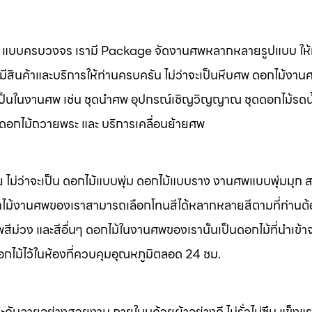
นศพ แบบครบวงจร เรามี Package จัดงานศพหลากหลายรูปแบบ ให้ท
มีสินค้าและบริการให้ท่านครบครัน ไม่ว่าจะเป็นหีบศพ ดอกไม้งาน
จำเป็นในงานศพ เช่น ชุดนำศพ อุปกรณ์เชิญวิญญาณ ชุดดอกไม้รดน
พ ดอกไม้ถวายพระ และ บริการเคลื่อนย้ายศพ
 ไม่ว่าจะเป็น ดอกไม้แบบพุ่ม ดอกไม้แบบราง งานศพแบบพุ่มมุก
ไม้งานศพของเราสามารถเลือกโทนสีได้หลากหลายสีตามที่ท่านต
ม่วง และสีอื่นๆ ดอกไม้ในงานศพของเรานั้นเป็นดอกไม้ที่นำเข้า
อกไม้ไว้ในห้องที่ควบคุมอุณหภูมิตลอด 24 ชม.
ะดับลายอย่างสวยงาม ภายในบุด้วยผ้าอย่างดี ไม่รั่วไม่ซึม แข็ง