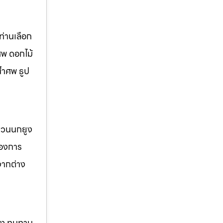
่านเลือก
ศพ ดอกไม้
้ำศพ ธูป
 สวนนกยูง
้องการ
จากต่าง
แรง ทนทาน