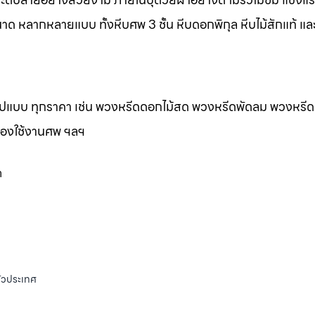
าด หลากหลายแบบ ทั้งหีบศพ 3 ชั้น หีบดอกพิกุล หีบไม้สักแท้ และ
กรูปแบบ ทุกราคา เช่น พวงหรีดดอกไม้สด พวงหรีดพัดลม พวงหรีด
ของใช้งานศพ ฯลฯ
า
ั่วประเทศ