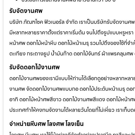
รับจัดงานศพ
บริษัท ภัณฑโชค ฟิวเนอรัล จำกัด เราเป็นบริษัทรับจัดงา
มีหลากหลายราคาตั้งแต่ราคาเริ่มต้น จนไปถึงรูปแบบหรูหรา 
หน้าศพ ดอกไม้หน้าหีบ ดอกไม้หน้าเมรุ รวมไปถึงของใช้ที่
ตะเกียง กระถางธูป น้ำมันก๊าด ดอกไม้จันทร์ ผ้าแพรคลุมศ
รับจัดดอกไม้งานศพ
ดอกไม้งานศพของเรามีแบบให้ท่านได้เลือกดูอย่างหลากหลาย
งานศพ จัดดอกไม้งานศพแบบกอ ดอกไม้ประดับหน้าเมรุ ดอก
อาทิ ดอกไม้หน้าศพสีขาว ดอกไม้งานศพสีแดง ดอกไม้หน้าศพสี
ประเทศทำให้คงทนจัดงานได้หลายวันโดยที่ไม่เหี่ยว เราเก็บด
จำหน่ายหีบศพ โลงศพ โลงเย็น
โลงศพ หีบศพ เราใช้ไม้อย่างดีจัดทำอย่างปราณีต ทาสีและปร