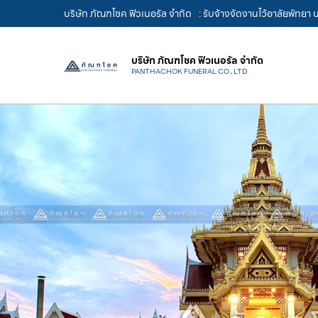
บริษัท ภัณฑโชค ฟิวเนอรัล จำกัด
: รับจ้างจัดงานไว้อาลัยพัทยา
บริษัท ภัณฑโชค ฟิวเนอรัล จำกัด
PANTHACHOK FUNERAL CO., LTD.