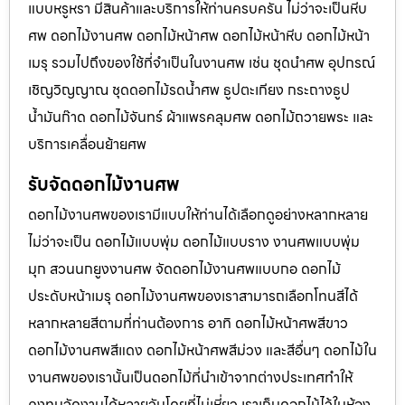
แบบหรูหรา มีสินค้าและบริการให้ท่านครบครัน ไม่ว่าจะเป็นหีบ
ศพ ดอกไม้งานศพ ดอกไม้หน้าศพ ดอกไม้หน้าหีบ ดอกไม้หน้า
เมรุ รวมไปถึงของใช้ที่จำเป็นในงานศพ เช่น ชุดนำศพ อุปกรณ์
เชิญวิญญาณ ชุดดอกไม้รดน้ำศพ ธูปตะเกียง กระถางธูป
น้ำมันก๊าด ดอกไม้จันทร์ ผ้าแพรคลุมศพ ดอกไม้ถวายพระ และ
บริการเคลื่อนย้ายศพ
รับจัดดอกไม้งานศพ
ดอกไม้งานศพของเรามีแบบให้ท่านได้เลือกดูอย่างหลากหลาย
ไม่ว่าจะเป็น ดอกไม้แบบพุ่ม ดอกไม้แบบราง งานศพแบบพุ่ม
มุก สวนนกยูงงานศพ จัดดอกไม้งานศพแบบกอ ดอกไม้
ประดับหน้าเมรุ ดอกไม้งานศพของเราสามารถเลือกโทนสีได้
หลากหลายสีตามที่ท่านต้องการ อาทิ ดอกไม้หน้าศพสีขาว
ดอกไม้งานศพสีแดง ดอกไม้หน้าศพสีม่วง และสีอื่นๆ ดอกไม้ใน
งานศพของเรานั้นเป็นดอกไม้ที่นำเข้าจากต่างประเทศทำให้
คงทนจัดงานได้หลายวันโดยที่ไม่เหี่ยว เราเก็บดอกไม้ไว้ในห้อง