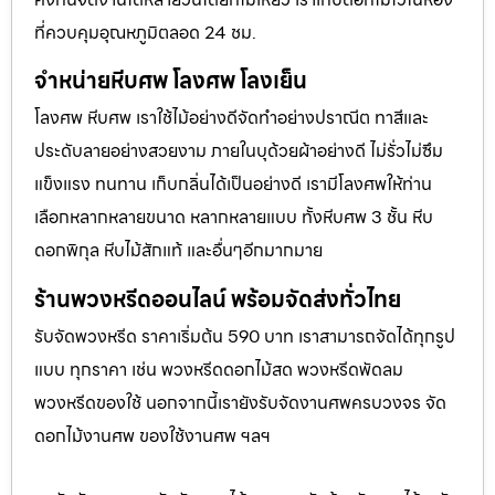
ที่ควบคุมอุณหภูมิตลอด 24 ชม.
จำหน่ายหีบศพ โลงศพ โลงเย็น
โลงศพ หีบศพ เราใช้ไม้อย่างดีจัดทำอย่างปราณีต ทาสีและ
ประดับลายอย่างสวยงาม ภายในบุด้วยผ้าอย่างดี ไม่รั่วไม่ซึม
แข็งแรง ทนทาน เก็บกลิ่นได้เป็นอย่างดี เรามีโลงศพให้ท่าน
เลือกหลากหลายขนาด หลากหลายแบบ ทั้งหีบศพ 3 ชั้น หีบ
ดอกพิกุล หีบไม้สักแท้ และอื่นๆอีกมากมาย
ร้านพวงหรีดออนไลน์ พร้อมจัดส่งทั่วไทย
รับจัดพวงหรีด ราคาเริ่มต้น 590 บาท เราสามารถจัดได้ทุกรูป
แบบ ทุกราคา เช่น พวงหรีดดอกไม้สด พวงหรีดพัดลม
พวงหรีดของใช้ นอกจากนี้เรายังรับจัดงานศพครบวงจร จัด
ดอกไม้งานศพ ของใช้งานศพ ฯลฯ