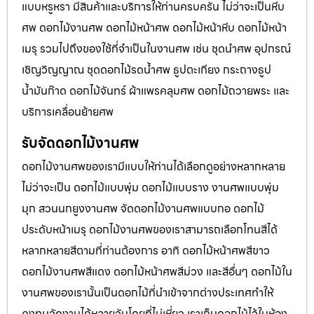
แบบหรูหรา มีสินค้าและบริการให้ท่านครบครัน ไม่ว่าจะเป็นหีบ
ศพ ดอกไม้งานศพ ดอกไม้หน้าศพ ดอกไม้หน้าหีบ ดอกไม้หน้า
เมรุ รวมไปถึงของใช้ที่จำเป็นในงานศพ เช่น ชุดนำศพ อุปกรณ์
เชิญวิญญาณ ชุดดอกไม้รดน้ำศพ ธูปตะเกียง กระถางธูป
น้ำมันก๊าด ดอกไม้จันทร์ ผ้าแพรคลุมศพ ดอกไม้ถวายพระ และ
บริการเคลื่อนย้ายศพ
รับจัดดอกไม้งานศพ
ดอกไม้งานศพของเรามีแบบให้ท่านได้เลือกดูอย่างหลากหลาย
ไม่ว่าจะเป็น ดอกไม้แบบพุ่ม ดอกไม้แบบราง งานศพแบบพุ่ม
มุก สวนนกยูงงานศพ จัดดอกไม้งานศพแบบกอ ดอกไม้
ประดับหน้าเมรุ ดอกไม้งานศพของเราสามารถเลือกโทนสีได้
หลากหลายสีตามที่ท่านต้องการ อาทิ ดอกไม้หน้าศพสีขาว
ดอกไม้งานศพสีแดง ดอกไม้หน้าศพสีม่วง และสีอื่นๆ ดอกไม้ใน
งานศพของเรานั้นเป็นดอกไม้ที่นำเข้าจากต่างประเทศทำให้
คงทนจัดงานได้หลายวันโดยที่ไม่เหี่ยว เราเก็บดอกไม้ไว้ในห้อง