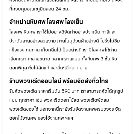
ที่ควบคุมอุณหภูมิตลอด 24 ชม.
จำหน่ายหีบศพ โลงศพ โลงเย็น
โลงศพ หีบศพ เราใช้ไม้อย่างดีจัดทำอย่างปราณีต ทาสีและ
ประดับลายอย่างสวยงาม ภายในบุด้วยผ้าอย่างดี ไม่รั่วไม่ซึม
แข็งแรง ทนทาน เก็บกลิ่นได้เป็นอย่างดี เรามีโลงศพให้ท่าน
เลือกหลากหลายขนาด หลากหลายแบบ ทั้งหีบศพ 3 ชั้น หีบ
ดอกพิกุล หีบไม้สักแท้ และอื่นๆอีกมากมาย
ร้านพวงหรีดออนไลน์ พร้อมจัดส่งทั่วไทย
รับจัดพวงหรีด ราคาเริ่มต้น 590 บาท เราสามารถจัดได้ทุกรูป
แบบ ทุกราคา เช่น พวงหรีดดอกไม้สด พวงหรีดพัดลม
พวงหรีดของใช้ นอกจากนี้เรายังรับจัดงานศพครบวงจร จัด
ดอกไม้งานศพ ของใช้งานศพ ฯลฯ