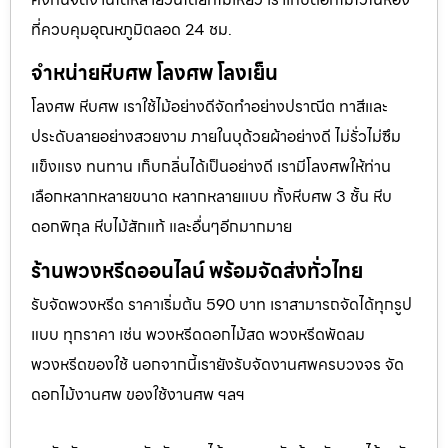
ที่ควบคุมอุณหภูมิตลอด 24 ชม.
จำหน่ายหีบศพ โลงศพ โลงเย็น
โลงศพ หีบศพ เราใช้ไม้อย่างดีจัดทำอย่างปราณีต ทาสีและ
ประดับลายอย่างสวยงาม ภายในบุด้วยผ้าอย่างดี ไม่รั่วไม่ซึม
แข็งแรง ทนทาน เก็บกลิ่นได้เป็นอย่างดี เรามีโลงศพให้ท่าน
เลือกหลากหลายขนาด หลากหลายแบบ ทั้งหีบศพ 3 ชั้น หีบ
ดอกพิกุล หีบไม้สักแท้ และอื่นๆอีกมากมาย
ร้านพวงหรีดออนไลน์ พร้อมจัดส่งทั่วไทย
รับจัดพวงหรีด ราคาเริ่มต้น 590 บาท เราสามารถจัดได้ทุกรูป
แบบ ทุกราคา เช่น พวงหรีดดอกไม้สด พวงหรีดพัดลม
พวงหรีดของใช้ นอกจากนี้เรายังรับจัดงานศพครบวงจร จัด
ดอกไม้งานศพ ของใช้งานศพ ฯลฯ