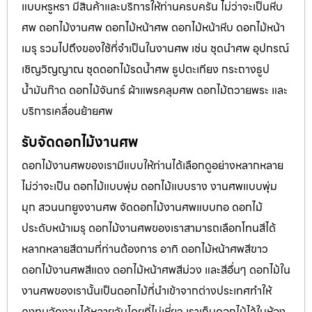
แบบหรูหรา มีสินค้าและบริการให้ท่านครบครัน ไม่ว่าจะเป็นหีบ
ศพ ดอกไม้งานศพ ดอกไม้หน้าศพ ดอกไม้หน้าหีบ ดอกไม้หน้า
เมรุ รวมไปถึงของใช้ที่จำเป็นในงานศพ เช่น ชุดนำศพ อุปกรณ์
เชิญวิญญาณ ชุดดอกไม้รดน้ำศพ ธูปตะเกียง กระถางธูป
น้ำมันก๊าด ดอกไม้จันทร์ ผ้าแพรคลุมศพ ดอกไม้ถวายพระ และ
บริการเคลื่อนย้ายศพ
รับจัดดอกไม้งานศพ
ดอกไม้งานศพของเรามีแบบให้ท่านได้เลือกดูอย่างหลากหลาย
ไม่ว่าจะเป็น ดอกไม้แบบพุ่ม ดอกไม้แบบราง งานศพแบบพุ่ม
มุก สวนนกยูงงานศพ จัดดอกไม้งานศพแบบกอ ดอกไม้
ประดับหน้าเมรุ ดอกไม้งานศพของเราสามารถเลือกโทนสีได้
หลากหลายสีตามที่ท่านต้องการ อาทิ ดอกไม้หน้าศพสีขาว
ดอกไม้งานศพสีแดง ดอกไม้หน้าศพสีม่วง และสีอื่นๆ ดอกไม้ใน
งานศพของเรานั้นเป็นดอกไม้ที่นำเข้าจากต่างประเทศทำให้
คงทนจัดงานได้หลายวันโดยที่ไม่เหี่ยว เราเก็บดอกไม้ไว้ในห้อง