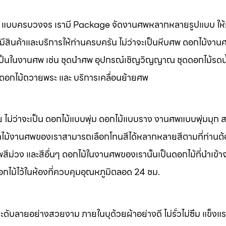
นศพ แบบครบวงจร เรามี Package จัดงานศพหลากหลายรูปแบบ ให้ท
มีสินค้าและบริการให้ท่านครบครัน ไม่ว่าจะเป็นหีบศพ ดอกไม้งาน
จำเป็นในงานศพ เช่น ชุดนำศพ อุปกรณ์เชิญวิญญาณ ชุดดอกไม้รดน
พ ดอกไม้ถวายพระ และ บริการเคลื่อนย้ายศพ
 ไม่ว่าจะเป็น ดอกไม้แบบพุ่ม ดอกไม้แบบราง งานศพแบบพุ่มมุก
ไม้งานศพของเราสามารถเลือกโทนสีได้หลากหลายสีตามที่ท่านต
ม่วง และสีอื่นๆ ดอกไม้ในงานศพของเรานั้นเป็นดอกไม้ที่นำเข้า
อกไม้ไว้ในห้องที่ควบคุมอุณหภูมิตลอด 24 ชม.
ะดับลายอย่างสวยงาม ภายในบุด้วยผ้าอย่างดี ไม่รั่วไม่ซึม แข็ง