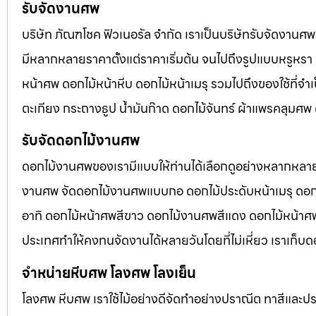
รับจัดงานศพ
บริษัท ภัณฑโชค ฟิวเนอรัล จำกัด เราเป็นบริษัทรับจัดงา
มีหลากหลายราคาตั้งแต่ราคาเริ่มต้น จนไปถึงรูปแบบหรูหรา 
หน้าศพ ดอกไม้หน้าหีบ ดอกไม้หน้าเมรุ รวมไปถึงของใช้ที่
ตะเกียง กระถางธูป น้ำมันก๊าด ดอกไม้จันทร์ ผ้าแพรคลุมศ
รับจัดดอกไม้งานศพ
ดอกไม้งานศพของเรามีแบบให้ท่านได้เลือกดูอย่างหลากหลาย
งานศพ จัดดอกไม้งานศพแบบกอ ดอกไม้ประดับหน้าเมรุ ดอก
อาทิ ดอกไม้หน้าศพสีขาว ดอกไม้งานศพสีแดง ดอกไม้หน้าศพสี
ประเทศทำให้คงทนจัดงานได้หลายวันโดยที่ไม่เหี่ยว เราเก็บด
จำหน่ายหีบศพ โลงศพ โลงเย็น
โลงศพ หีบศพ เราใช้ไม้อย่างดีจัดทำอย่างปราณีต ทาสีและปร