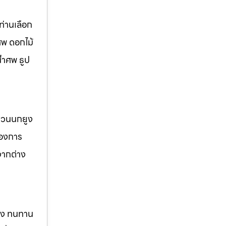
่านเลือก
ศพ ดอกไม้
้ำศพ ธูป
 สวนนกยูง
้องการ
จากต่าง
แรง ทนทาน