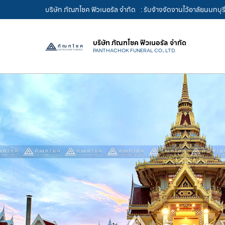
บริษัท ภัณฑโชค ฟิวเนอรัล จำกัด
: รับจ้างจัดงานไว้อาลัยนนทบุ
บริษัท ภัณฑโชค ฟิวเนอรัล จำกัด
PANTHACHOK FUNERAL CO., LTD.