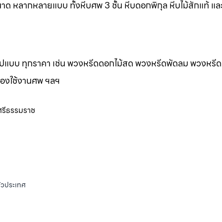
าด หลากหลายแบบ ทั้งหีบศพ 3 ชั้น หีบดอกพิกุล หีบไม้สักแท้ และ
กรูปแบบ ทุกราคา เช่น พวงหรีดดอกไม้สด พวงหรีดพัดลม พวงหรีด
ของใช้งานศพ ฯลฯ
รศรีธรรมราช
ั่วประเทศ