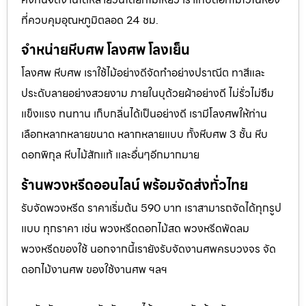
ที่ควบคุมอุณหภูมิตลอด 24 ชม.
จำหน่ายหีบศพ โลงศพ โลงเย็น
โลงศพ หีบศพ เราใช้ไม้อย่างดีจัดทำอย่างปราณีต ทาสีและ
ประดับลายอย่างสวยงาม ภายในบุด้วยผ้าอย่างดี ไม่รั่วไม่ซึม
แข็งแรง ทนทาน เก็บกลิ่นได้เป็นอย่างดี เรามีโลงศพให้ท่าน
เลือกหลากหลายขนาด หลากหลายแบบ ทั้งหีบศพ 3 ชั้น หีบ
ดอกพิกุล หีบไม้สักแท้ และอื่นๆอีกมากมาย
ร้านพวงหรีดออนไลน์ พร้อมจัดส่งทั่วไทย
รับจัดพวงหรีด ราคาเริ่มต้น 590 บาท เราสามารถจัดได้ทุกรูป
แบบ ทุกราคา เช่น พวงหรีดดอกไม้สด พวงหรีดพัดลม
พวงหรีดของใช้ นอกจากนี้เรายังรับจัดงานศพครบวงจร จัด
ดอกไม้งานศพ ของใช้งานศพ ฯลฯ