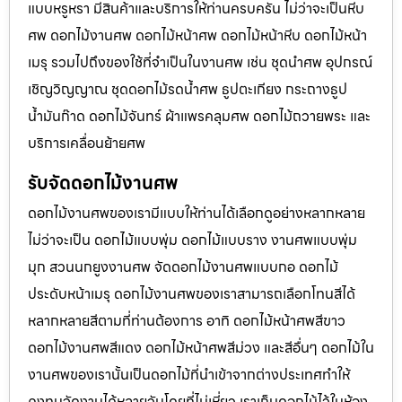
แบบหรูหรา มีสินค้าและบริการให้ท่านครบครัน ไม่ว่าจะเป็นหีบ
ศพ ดอกไม้งานศพ ดอกไม้หน้าศพ ดอกไม้หน้าหีบ ดอกไม้หน้า
เมรุ รวมไปถึงของใช้ที่จำเป็นในงานศพ เช่น ชุดนำศพ อุปกรณ์
เชิญวิญญาณ ชุดดอกไม้รดน้ำศพ ธูปตะเกียง กระถางธูป
น้ำมันก๊าด ดอกไม้จันทร์ ผ้าแพรคลุมศพ ดอกไม้ถวายพระ และ
บริการเคลื่อนย้ายศพ
รับจัดดอกไม้งานศพ
ดอกไม้งานศพของเรามีแบบให้ท่านได้เลือกดูอย่างหลากหลาย
ไม่ว่าจะเป็น ดอกไม้แบบพุ่ม ดอกไม้แบบราง งานศพแบบพุ่ม
มุก สวนนกยูงงานศพ จัดดอกไม้งานศพแบบกอ ดอกไม้
ประดับหน้าเมรุ ดอกไม้งานศพของเราสามารถเลือกโทนสีได้
หลากหลายสีตามที่ท่านต้องการ อาทิ ดอกไม้หน้าศพสีขาว
ดอกไม้งานศพสีแดง ดอกไม้หน้าศพสีม่วง และสีอื่นๆ ดอกไม้ใน
งานศพของเรานั้นเป็นดอกไม้ที่นำเข้าจากต่างประเทศทำให้
คงทนจัดงานได้หลายวันโดยที่ไม่เหี่ยว เราเก็บดอกไม้ไว้ในห้อง