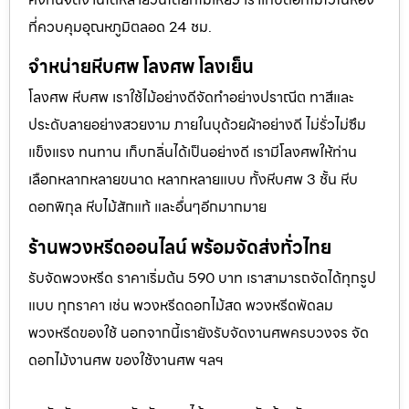
ที่ควบคุมอุณหภูมิตลอด 24 ชม.
จำหน่ายหีบศพ โลงศพ โลงเย็น
โลงศพ หีบศพ เราใช้ไม้อย่างดีจัดทำอย่างปราณีต ทาสีและ
ประดับลายอย่างสวยงาม ภายในบุด้วยผ้าอย่างดี ไม่รั่วไม่ซึม
แข็งแรง ทนทาน เก็บกลิ่นได้เป็นอย่างดี เรามีโลงศพให้ท่าน
เลือกหลากหลายขนาด หลากหลายแบบ ทั้งหีบศพ 3 ชั้น หีบ
ดอกพิกุล หีบไม้สักแท้ และอื่นๆอีกมากมาย
ร้านพวงหรีดออนไลน์ พร้อมจัดส่งทั่วไทย
รับจัดพวงหรีด ราคาเริ่มต้น 590 บาท เราสามารถจัดได้ทุกรูป
แบบ ทุกราคา เช่น พวงหรีดดอกไม้สด พวงหรีดพัดลม
พวงหรีดของใช้ นอกจากนี้เรายังรับจัดงานศพครบวงจร จัด
ดอกไม้งานศพ ของใช้งานศพ ฯลฯ