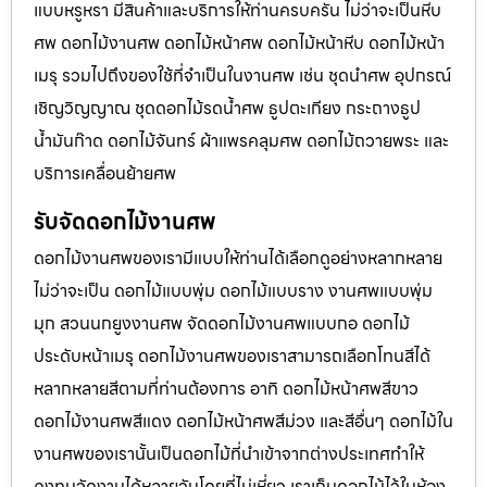
แบบหรูหรา มีสินค้าและบริการให้ท่านครบครัน ไม่ว่าจะเป็นหีบ
ศพ ดอกไม้งานศพ ดอกไม้หน้าศพ ดอกไม้หน้าหีบ ดอกไม้หน้า
เมรุ รวมไปถึงของใช้ที่จำเป็นในงานศพ เช่น ชุดนำศพ อุปกรณ์
เชิญวิญญาณ ชุดดอกไม้รดน้ำศพ ธูปตะเกียง กระถางธูป
น้ำมันก๊าด ดอกไม้จันทร์ ผ้าแพรคลุมศพ ดอกไม้ถวายพระ และ
บริการเคลื่อนย้ายศพ
รับจัดดอกไม้งานศพ
ดอกไม้งานศพของเรามีแบบให้ท่านได้เลือกดูอย่างหลากหลาย
ไม่ว่าจะเป็น ดอกไม้แบบพุ่ม ดอกไม้แบบราง งานศพแบบพุ่ม
มุก สวนนกยูงงานศพ จัดดอกไม้งานศพแบบกอ ดอกไม้
ประดับหน้าเมรุ ดอกไม้งานศพของเราสามารถเลือกโทนสีได้
หลากหลายสีตามที่ท่านต้องการ อาทิ ดอกไม้หน้าศพสีขาว
ดอกไม้งานศพสีแดง ดอกไม้หน้าศพสีม่วง และสีอื่นๆ ดอกไม้ใน
งานศพของเรานั้นเป็นดอกไม้ที่นำเข้าจากต่างประเทศทำให้
คงทนจัดงานได้หลายวันโดยที่ไม่เหี่ยว เราเก็บดอกไม้ไว้ในห้อง