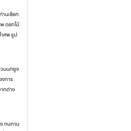
่านเลือก
ศพ ดอกไม้
้ำศพ ธูป
 สวนนกยูง
้องการ
จากต่าง
แรง ทนทาน