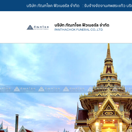
บริษัท ภัณฑโชค ฟิวเนอรัล จำกัด
: รับจ้างจัดงานศพสระแก้ว บร
บริษัท ภัณฑโชค ฟิวเนอรัล จำกัด
PANTHACHOK FUNERAL CO., LTD.