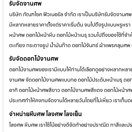
รับจัดงานศพ
บริษัท ภัณฑโชค ฟิวเนอรัล จำกัด เราเป็นบริษัทรับจัดงา
มีหลากหลายราคาตั้งแต่ราคาเริ่มต้น จนไปถึงรูปแบบหรูหรา 
หน้าศพ ดอกไม้หน้าหีบ ดอกไม้หน้าเมรุ รวมไปถึงของใช้ที่
ตะเกียง กระถางธูป น้ำมันก๊าด ดอกไม้จันทร์ ผ้าแพรคลุมศ
รับจัดดอกไม้งานศพ
ดอกไม้งานศพของเรามีแบบให้ท่านได้เลือกดูอย่างหลากหลาย
งานศพ จัดดอกไม้งานศพแบบกอ ดอกไม้ประดับหน้าเมรุ ดอก
อาทิ ดอกไม้หน้าศพสีขาว ดอกไม้งานศพสีแดง ดอกไม้หน้าศพสี
ประเทศทำให้คงทนจัดงานได้หลายวันโดยที่ไม่เหี่ยว เราเก็บด
จำหน่ายหีบศพ โลงศพ โลงเย็น
โลงศพ หีบศพ เราใช้ไม้อย่างดีจัดทำอย่างปราณีต ทาสีและปร