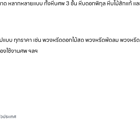
าด หลากหลายแบบ ทั้งหีบศพ 3 ชั้น หีบดอกพิกุล หีบไม้สักแท้ และ
กรูปแบบ ทุกราคา เช่น พวงหรีดดอกไม้สด พวงหรีดพัดลม พวงหรีด
ของใช้งานศพ ฯลฯ
ั่วประเทศ