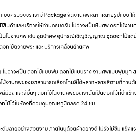
นศพ แบบครบวงจร เรามี Package จัดงานศพหลากหลายรูปแบบ ให้ท
มีสินค้าและบริการให้ท่านครบครัน ไม่ว่าจะเป็นหีบศพ ดอกไม้งาน
จำเป็นในงานศพ เช่น ชุดนำศพ อุปกรณ์เชิญวิญญาณ ชุดดอกไม้รดน
พ ดอกไม้ถวายพระ และ บริการเคลื่อนย้ายศพ
 ไม่ว่าจะเป็น ดอกไม้แบบพุ่ม ดอกไม้แบบราง งานศพแบบพุ่มมุก
ไม้งานศพของเราสามารถเลือกโทนสีได้หลากหลายสีตามที่ท่านต
ม่วง และสีอื่นๆ ดอกไม้ในงานศพของเรานั้นเป็นดอกไม้ที่นำเข้า
อกไม้ไว้ในห้องที่ควบคุมอุณหภูมิตลอด 24 ชม.
ะดับลายอย่างสวยงาม ภายในบุด้วยผ้าอย่างดี ไม่รั่วไม่ซึม แข็ง