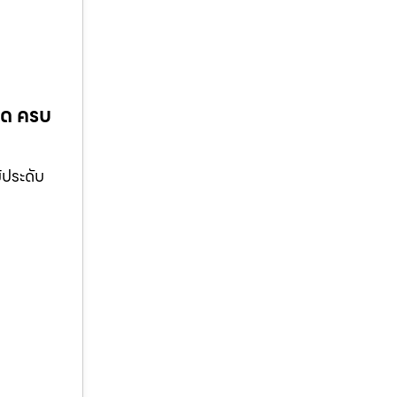
ีด ครบ
้ประดับ