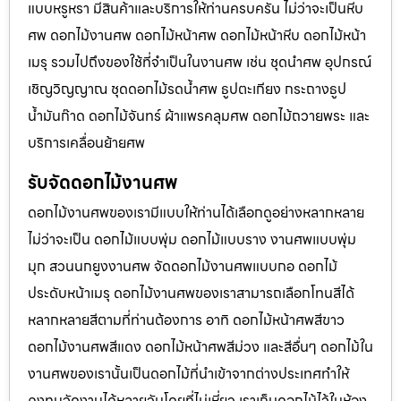
แบบหรูหรา มีสินค้าและบริการให้ท่านครบครัน ไม่ว่าจะเป็นหีบ
ศพ ดอกไม้งานศพ ดอกไม้หน้าศพ ดอกไม้หน้าหีบ ดอกไม้หน้า
เมรุ รวมไปถึงของใช้ที่จำเป็นในงานศพ เช่น ชุดนำศพ อุปกรณ์
เชิญวิญญาณ ชุดดอกไม้รดน้ำศพ ธูปตะเกียง กระถางธูป
น้ำมันก๊าด ดอกไม้จันทร์ ผ้าแพรคลุมศพ ดอกไม้ถวายพระ และ
บริการเคลื่อนย้ายศพ
รับจัดดอกไม้งานศพ
ดอกไม้งานศพของเรามีแบบให้ท่านได้เลือกดูอย่างหลากหลาย
ไม่ว่าจะเป็น ดอกไม้แบบพุ่ม ดอกไม้แบบราง งานศพแบบพุ่ม
มุก สวนนกยูงงานศพ จัดดอกไม้งานศพแบบกอ ดอกไม้
ประดับหน้าเมรุ ดอกไม้งานศพของเราสามารถเลือกโทนสีได้
หลากหลายสีตามที่ท่านต้องการ อาทิ ดอกไม้หน้าศพสีขาว
ดอกไม้งานศพสีแดง ดอกไม้หน้าศพสีม่วง และสีอื่นๆ ดอกไม้ใน
งานศพของเรานั้นเป็นดอกไม้ที่นำเข้าจากต่างประเทศทำให้
คงทนจัดงานได้หลายวันโดยที่ไม่เหี่ยว เราเก็บดอกไม้ไว้ในห้อง