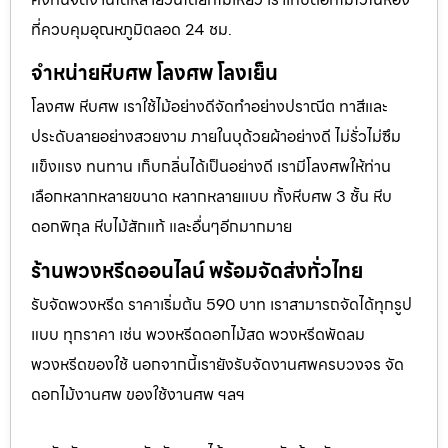
ที่ควบคุมอุณหภูมิตลอด 24 ชม.
จำหน่ายหีบศพ โลงศพ โลงเย็น
โลงศพ หีบศพ เราใช้ไม้อย่างดีจัดทำอย่างปราณีต ทาสีและ
ประดับลายอย่างสวยงาม ภายในบุด้วยผ้าอย่างดี ไม่รั่วไม่ซึม
แข็งแรง ทนทาน เก็บกลิ่นได้เป็นอย่างดี เรามีโลงศพให้ท่าน
เลือกหลากหลายขนาด หลากหลายแบบ ทั้งหีบศพ 3 ชั้น หีบ
ดอกพิกุล หีบไม้สักแท้ และอื่นๆอีกมากมาย
ร้านพวงหรีดออนไลน์ พร้อมจัดส่งทั่วไทย
รับจัดพวงหรีด ราคาเริ่มต้น 590 บาท เราสามารถจัดได้ทุกรูป
แบบ ทุกราคา เช่น พวงหรีดดอกไม้สด พวงหรีดพัดลม
พวงหรีดของใช้ นอกจากนี้เรายังรับจัดงานศพครบวงจร จัด
ดอกไม้งานศพ ของใช้งานศพ ฯลฯ