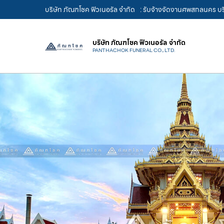
บริษัท ภัณฑโชค ฟิวเนอรัล จำกัด
: รับจ้างจัดงานศพสกลนคร บริ
บริษัท ภัณฑโชค ฟิวเนอรัล จำกัด
PANTHACHOK FUNERAL CO., LTD.