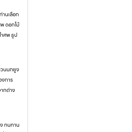
่านเลือก
ศพ ดอกไม้
้ำศพ ธูป
 สวนนกยูง
้องการ
จากต่าง
แรง ทนทาน