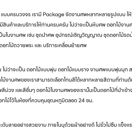
นศพ แบบครบวงจร เรามี Package จัดงานศพหลากหลายรูปแบบ ให้ท
มีสินค้าและบริการให้ท่านครบครัน ไม่ว่าจะเป็นหีบศพ ดอกไม้งาน
จำเป็นในงานศพ เช่น ชุดนำศพ อุปกรณ์เชิญวิญญาณ ชุดดอกไม้รดน
พ ดอกไม้ถวายพระ และ บริการเคลื่อนย้ายศพ
 ไม่ว่าจะเป็น ดอกไม้แบบพุ่ม ดอกไม้แบบราง งานศพแบบพุ่มมุก
ไม้งานศพของเราสามารถเลือกโทนสีได้หลากหลายสีตามที่ท่านต
ม่วง และสีอื่นๆ ดอกไม้ในงานศพของเรานั้นเป็นดอกไม้ที่นำเข้า
อกไม้ไว้ในห้องที่ควบคุมอุณหภูมิตลอด 24 ชม.
ะดับลายอย่างสวยงาม ภายในบุด้วยผ้าอย่างดี ไม่รั่วไม่ซึม แข็ง