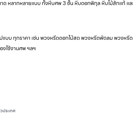
าด หลากหลายแบบ ทั้งหีบศพ 3 ชั้น หีบดอกพิกุล หีบไม้สักแท้ และ
กรูปแบบ ทุกราคา เช่น พวงหรีดดอกไม้สด พวงหรีดพัดลม พวงหรีด
ของใช้งานศพ ฯลฯ
ั่วประเทศ