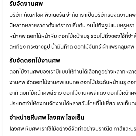
รับจัดงานศพ
บริษัท ภัณฑโชค ฟิวเนอรัล จำกัด เราเป็นบริษัทรับจัดงา
มีหลากหลายราคาตั้งแต่ราคาเริ่มต้น จนไปถึงรูปแบบหรูหรา 
หน้าศพ ดอกไม้หน้าหีบ ดอกไม้หน้าเมรุ รวมไปถึงของใช้ที่
ตะเกียง กระถางธูป น้ำมันก๊าด ดอกไม้จันทร์ ผ้าแพรคลุมศ
รับจัดดอกไม้งานศพ
ดอกไม้งานศพของเรามีแบบให้ท่านได้เลือกดูอย่างหลากหลาย
งานศพ จัดดอกไม้งานศพแบบกอ ดอกไม้ประดับหน้าเมรุ ดอก
อาทิ ดอกไม้หน้าศพสีขาว ดอกไม้งานศพสีแดง ดอกไม้หน้าศพสี
ประเทศทำให้คงทนจัดงานได้หลายวันโดยที่ไม่เหี่ยว เราเก็บด
จำหน่ายหีบศพ โลงศพ โลงเย็น
โลงศพ หีบศพ เราใช้ไม้อย่างดีจัดทำอย่างปราณีต ทาสีและปร