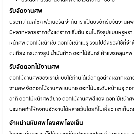
รับจัดงานศพ
บริษัท ภัณฑโชค ฟิวเนอรัล จำกัด เราเป็นบริษัทรับจัดงา
มีหลากหลายราคาตั้งแต่ราคาเริ่มต้น จนไปถึงรูปแบบหรูหรา 
หน้าศพ ดอกไม้หน้าหีบ ดอกไม้หน้าเมรุ รวมไปถึงของใช้ที่
ตะเกียง กระถางธูป น้ำมันก๊าด ดอกไม้จันทร์ ผ้าแพรคลุมศ
รับจัดดอกไม้งานศพ
ดอกไม้งานศพของเรามีแบบให้ท่านได้เลือกดูอย่างหลากหลาย
งานศพ จัดดอกไม้งานศพแบบกอ ดอกไม้ประดับหน้าเมรุ ดอก
อาทิ ดอกไม้หน้าศพสีขาว ดอกไม้งานศพสีแดง ดอกไม้หน้าศพสี
ประเทศทำให้คงทนจัดงานได้หลายวันโดยที่ไม่เหี่ยว เราเก็บด
จำหน่ายหีบศพ โลงศพ โลงเย็น
โลงศพ หีบศพ เราใช้ไม้อย่างดีจัดทำอย่างปราณีต ทาสีและปร