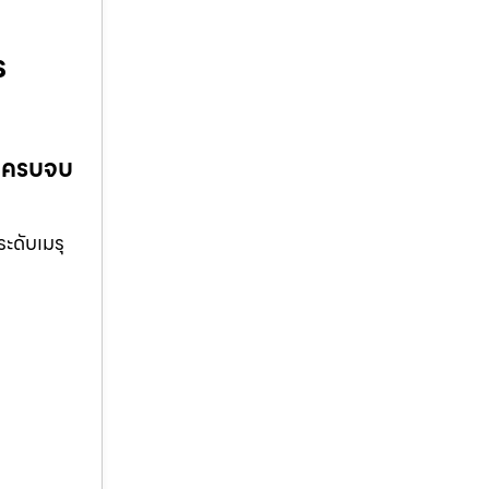
ร
ด ครบจบ
ะดับเมรุ