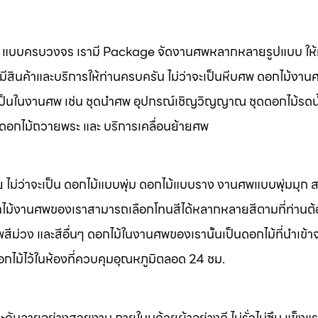
นศพ แบบครบวงจร เรามี Package จัดงานศพหลากหลายรูปแบบ ให้ท
มีสินค้าและบริการให้ท่านครบครัน ไม่ว่าจะเป็นหีบศพ ดอกไม้งาน
จำเป็นในงานศพ เช่น ชุดนำศพ อุปกรณ์เชิญวิญญาณ ชุดดอกไม้รดน
พ ดอกไม้ถวายพระ และ บริการเคลื่อนย้ายศพ
 ไม่ว่าจะเป็น ดอกไม้แบบพุ่ม ดอกไม้แบบราง งานศพแบบพุ่มมุก
ไม้งานศพของเราสามารถเลือกโทนสีได้หลากหลายสีตามที่ท่านต
ม่วง และสีอื่นๆ ดอกไม้ในงานศพของเรานั้นเป็นดอกไม้ที่นำเข้า
อกไม้ไว้ในห้องที่ควบคุมอุณหภูมิตลอด 24 ชม.
ะดับลายอย่างสวยงาม ภายในบุด้วยผ้าอย่างดี ไม่รั่วไม่ซึม แข็ง