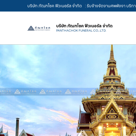
บริษัท ภัณฑโชค ฟิวเนอรัล จำกัด
: รับจ้างจัดงานศพพังงา บริก
บริษัท ภัณฑโชค ฟิวเนอรัล จำกัด
PANTHACHOK FUNERAL CO., LTD.