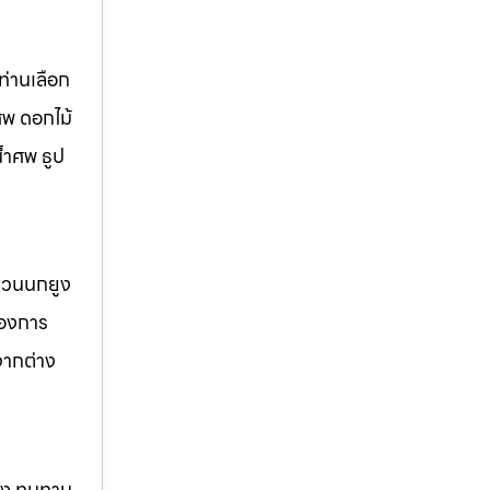
่านเลือก
ศพ ดอกไม้
้ำศพ ธูป
 สวนนกยูง
้องการ
จากต่าง
แรง ทนทาน