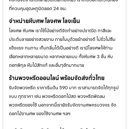
ที่ควบคุมอุณหภูมิตลอด 24 ชม.
จำหน่ายหีบศพ โลงศพ โลงเย็น
โลงศพ หีบศพ เราใช้ไม้อย่างดีจัดทำอย่างปราณีต ทาสีและ
ประดับลายอย่างสวยงาม ภายในบุด้วยผ้าอย่างดี ไม่รั่วไม่ซึม
แข็งแรง ทนทาน เก็บกลิ่นได้เป็นอย่างดี เรามีโลงศพให้ท่าน
เลือกหลากหลายขนาด หลากหลายแบบ ทั้งหีบศพ 3 ชั้น หีบ
ดอกพิกุล หีบไม้สักแท้ และอื่นๆอีกมากมาย
ร้านพวงหรีดออนไลน์ พร้อมจัดส่งทั่วไทย
รับจัดพวงหรีด ราคาเริ่มต้น 590 บาท เราสามารถจัดได้ทุกรูป
แบบ ทุกราคา เช่น พวงหรีดดอกไม้สด พวงหรีดพัดลม
พวงหรีดของใช้ นอกจากนี้เรายังรับจัดงานศพครบวงจร จัด
ดอกไม้งานศพ ของใช้งานศพ ฯลฯ