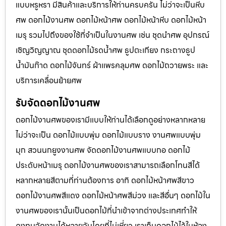
แบบหรูหรา มีสินค้าและบริการให้ท่านครบครัน ไม่ว่าจะเป็นหีบ
ศพ ดอกไม้งานศพ ดอกไม้หน้าศพ ดอกไม้หน้าหีบ ดอกไม้หน้า
เมรุ รวมไปถึงของใช้ที่จำเป็นในงานศพ เช่น ชุดนำศพ อุปกรณ์
เชิญวิญญาณ ชุดดอกไม้รดน้ำศพ ธูปตะเกียง กระถางธูป
น้ำมันก๊าด ดอกไม้จันทร์ ผ้าแพรคลุมศพ ดอกไม้ถวายพระ และ
บริการเคลื่อนย้ายศพ
รับจัดดอกไม้งานศพ
ดอกไม้งานศพของเรามีแบบให้ท่านได้เลือกดูอย่างหลากหลาย
ไม่ว่าจะเป็น ดอกไม้แบบพุ่ม ดอกไม้แบบราง งานศพแบบพุ่ม
มุก สวนนกยูงงานศพ จัดดอกไม้งานศพแบบกอ ดอกไม้
ประดับหน้าเมรุ ดอกไม้งานศพของเราสามารถเลือกโทนสีได้
หลากหลายสีตามที่ท่านต้องการ อาทิ ดอกไม้หน้าศพสีขาว
ดอกไม้งานศพสีแดง ดอกไม้หน้าศพสีม่วง และสีอื่นๆ ดอกไม้ใน
งานศพของเรานั้นเป็นดอกไม้ที่นำเข้าจากต่างประเทศทำให้
คงทนจัดงานได้หลายวันโดยที่ไม่เหี่ยว เราเก็บดอกไม้ไว้ในห้อง