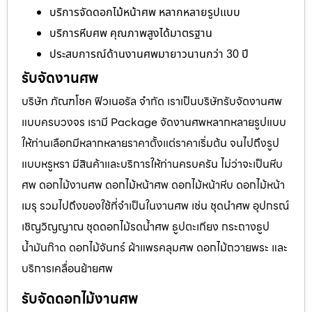
บริการจัดดอกไม้หน้าศพ หลากหลายรูปแบบ
บริการหีบศพ คุณภาพสูงได้มาตรฐาน
ประสบการณ์ด้านงานศพมายาวนานกว่า 30 ปี
รับจัดงานศพ
บริษัท ภัณฑโชค ฟิวเนอรัล จำกัด เราเป็นบริษัทรับจัดงานศพ
แบบครบวงจร เรามี Package จัดงานศพหลากหลายรูปแบบ
ให้ท่านเลือกมีหลากหลายราคาตั้งแต่ราคาเริ่มต้น จนไปถึงรูป
แบบหรูหรา มีสินค้าและบริการให้ท่านครบครัน ไม่ว่าจะเป็นหีบ
ศพ ดอกไม้งานศพ ดอกไม้หน้าศพ ดอกไม้หน้าหีบ ดอกไม้หน้า
เมรุ รวมไปถึงของใช้ที่จำเป็นในงานศพ เช่น ชุดนำศพ อุปกรณ์
เชิญวิญญาณ ชุดดอกไม้รดน้ำศพ ธูปตะเกียง กระถางธูป
น้ำมันก๊าด ดอกไม้จันทร์ ผ้าแพรคลุมศพ ดอกไม้ถวายพระ และ
บริการเคลื่อนย้ายศพ
รับจัดดอกไม้งานศพ