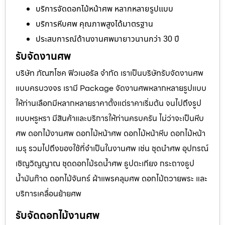
บริการจัดดอกไม้หน้าศพ หลากหลายรูปแบบ
บริการหีบศพ คุณภาพสูงได้มาตรฐาน
ประสบการณ์ด้านงานศพมายาวนานกว่า 30 ปี
รับจัดงานศพ
บริษัท ภัณฑโชค ฟิวเนอรัล จำกัด เราเป็นบริษัทรับจัดงานศพ
แบบครบวงจร เรามี Package จัดงานศพหลากหลายรูปแบบ
ให้ท่านเลือกมีหลากหลายราคาตั้งแต่ราคาเริ่มต้น จนไปถึงรูป
แบบหรูหรา มีสินค้าและบริการให้ท่านครบครัน ไม่ว่าจะเป็นหีบ
ศพ ดอกไม้งานศพ ดอกไม้หน้าศพ ดอกไม้หน้าหีบ ดอกไม้หน้า
เมรุ รวมไปถึงของใช้ที่จำเป็นในงานศพ เช่น ชุดนำศพ อุปกรณ์
เชิญวิญญาณ ชุดดอกไม้รดน้ำศพ ธูปตะเกียง กระถางธูป
น้ำมันก๊าด ดอกไม้จันทร์ ผ้าแพรคลุมศพ ดอกไม้ถวายพระ และ
บริการเคลื่อนย้ายศพ
รับจัดดอกไม้งานศพ