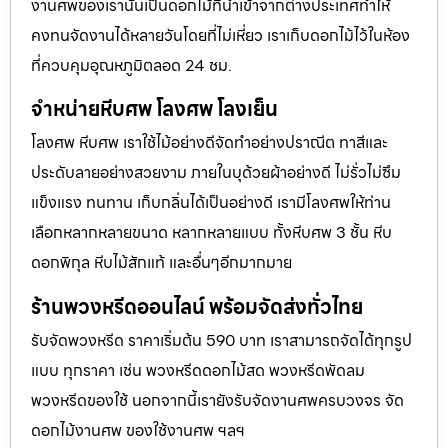
งานศพของเรานั้นเป็นดอกไม้ที่นำเข้าจากต่างประเทศทำให้
คงทนจัดงานได้หลายวันโดยที่ไม่เหี่ยว เราเก็บดอกไม้ไว้ในห้อง
ที่ควบคุมอุณหภูมิตลอด 24 ชม.
จำหน่ายหีบศพ โลงศพ โลงเย็น
โลงศพ หีบศพ เราใช้ไม้อย่างดีจัดทำอย่างปราณีต ทาสีและ
ประดับลายอย่างสวยงาม ภายในบุด้วยผ้าอย่างดี ไม่รั่วไม่ซึม
แข็งแรง ทนทาน เก็บกลิ่นได้เป็นอย่างดี เรามีโลงศพให้ท่าน
เลือกหลากหลายขนาด หลากหลายแบบ ทั้งหีบศพ 3 ชั้น หีบ
ดอกพิกุล หีบไม้สักแท้ และอื่นๆอีกมากมาย
ร้านพวงหรีดออนไลน์ พร้อมจัดส่งทั่วไทย
รับจัดพวงหรีด ราคาเริ่มต้น 590 บาท เราสามารถจัดได้ทุกรูป
แบบ ทุกราคา เช่น พวงหรีดดอกไม้สด พวงหรีดพัดลม
พวงหรีดของใช้ นอกจากนี้เรายังรับจัดงานศพครบวงจร จัด
ดอกไม้งานศพ ของใช้งานศพ ฯลฯ