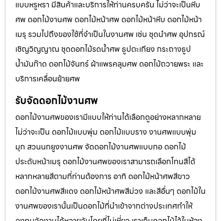
แบบหรูหรา มีสินค้าและบริการให้ท่านครบครัน ไม่ว่าจะเป็นหีบ
ศพ ดอกไม้งานศพ ดอกไม้หน้าศพ ดอกไม้หน้าหีบ ดอกไม้หน้า
เมรุ รวมไปถึงของใช้ที่จำเป็นในงานศพ เช่น ชุดนำศพ อุปกรณ์
เชิญวิญญาณ ชุดดอกไม้รดน้ำศพ ธูปตะเกียง กระถางธูป
น้ำมันก๊าด ดอกไม้จันทร์ ผ้าแพรคลุมศพ ดอกไม้ถวายพระ และ
บริการเคลื่อนย้ายศพ
รับจัดดอกไม้งานศพ
ดอกไม้งานศพของเรามีแบบให้ท่านได้เลือกดูอย่างหลากหลาย
ไม่ว่าจะเป็น ดอกไม้แบบพุ่ม ดอกไม้แบบราง งานศพแบบพุ่ม
มุก สวนนกยูงงานศพ จัดดอกไม้งานศพแบบกอ ดอกไม้
ประดับหน้าเมรุ ดอกไม้งานศพของเราสามารถเลือกโทนสีได้
หลากหลายสีตามที่ท่านต้องการ อาทิ ดอกไม้หน้าศพสีขาว
ดอกไม้งานศพสีแดง ดอกไม้หน้าศพสีม่วง และสีอื่นๆ ดอกไม้ใน
งานศพของเรานั้นเป็นดอกไม้ที่นำเข้าจากต่างประเทศทำให้
คงทนจัดงานได้หลายวันโดยที่ไม่เหี่ยว เราเก็บดอกไม้ไว้ในห้อง