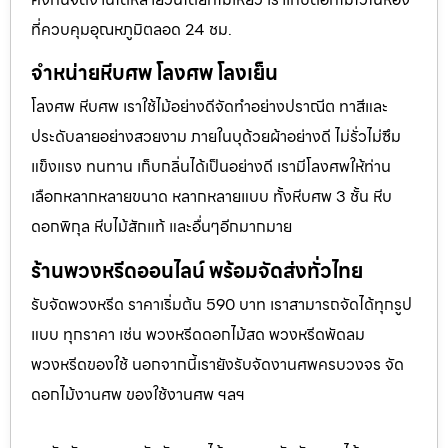
ที่ควบคุมอุณหภูมิตลอด 24 ชม.
จำหน่ายหีบศพ โลงศพ โลงเย็น
โลงศพ หีบศพ เราใช้ไม้อย่างดีจัดทำอย่างปราณีต ทาสีและ
ประดับลายอย่างสวยงาม ภายในบุด้วยผ้าอย่างดี ไม่รั่วไม่ซึม
แข็งแรง ทนทาน เก็บกลิ่นได้เป็นอย่างดี เรามีโลงศพให้ท่าน
เลือกหลากหลายขนาด หลากหลายแบบ ทั้งหีบศพ 3 ชั้น หีบ
ดอกพิกุล หีบไม้สักแท้ และอื่นๆอีกมากมาย
ร้านพวงหรีดออนไลน์ พร้อมจัดส่งทั่วไทย
รับจัดพวงหรีด ราคาเริ่มต้น 590 บาท เราสามารถจัดได้ทุกรูป
แบบ ทุกราคา เช่น พวงหรีดดอกไม้สด พวงหรีดพัดลม
พวงหรีดของใช้ นอกจากนี้เรายังรับจัดงานศพครบวงจร จัด
ดอกไม้งานศพ ของใช้งานศพ ฯลฯ