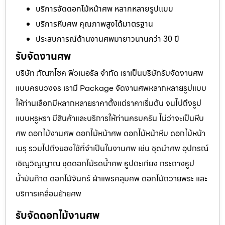
บริการจัดดอกไม้หน้าศพ หลากหลายรูปแบบ
บริการหีบศพ คุณภาพสูงได้มาตรฐาน
ประสบการณ์ด้านงานศพมายาวนานกว่า 30 ปี
รับจัดงานศพ
บริษัท ภัณฑโชค ฟิวเนอรัล จำกัด เราเป็นบริษัทรับจัดงานศพ
แบบครบวงจร เรามี Package จัดงานศพหลากหลายรูปแบบ
ให้ท่านเลือกมีหลากหลายราคาตั้งแต่ราคาเริ่มต้น จนไปถึงรูป
แบบหรูหรา มีสินค้าและบริการให้ท่านครบครัน ไม่ว่าจะเป็นหีบ
ศพ ดอกไม้งานศพ ดอกไม้หน้าศพ ดอกไม้หน้าหีบ ดอกไม้หน้า
เมรุ รวมไปถึงของใช้ที่จำเป็นในงานศพ เช่น ชุดนำศพ อุปกรณ์
เชิญวิญญาณ ชุดดอกไม้รดน้ำศพ ธูปตะเกียง กระถางธูป
น้ำมันก๊าด ดอกไม้จันทร์ ผ้าแพรคลุมศพ ดอกไม้ถวายพระ และ
บริการเคลื่อนย้ายศพ
รับจัดดอกไม้งานศพ