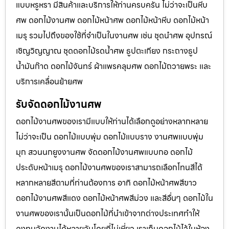
แบบหรูหรา มีสินค้าและบริการให้ท่านครบครัน ไม่ว่าจะเป็นหีบ
ศพ ดอกไม้งานศพ ดอกไม้หน้าศพ ดอกไม้หน้าหีบ ดอกไม้หน้า
เมรุ รวมไปถึงของใช้ที่จำเป็นในงานศพ เช่น ชุดนำศพ อุปกรณ์
เชิญวิญญาณ ชุดดอกไม้รดน้ำศพ ธูปตะเกียง กระถางธูป
น้ำมันก๊าด ดอกไม้จันทร์ ผ้าแพรคลุมศพ ดอกไม้ถวายพระ และ
บริการเคลื่อนย้ายศพ
รับจัดดอกไม้งานศพ
ดอกไม้งานศพของเรามีแบบให้ท่านได้เลือกดูอย่างหลากหลาย
ไม่ว่าจะเป็น ดอกไม้แบบพุ่ม ดอกไม้แบบราง งานศพแบบพุ่ม
มุก สวนนกยูงงานศพ จัดดอกไม้งานศพแบบกอ ดอกไม้
ประดับหน้าเมรุ ดอกไม้งานศพของเราสามารถเลือกโทนสีได้
หลากหลายสีตามที่ท่านต้องการ อาทิ ดอกไม้หน้าศพสีขาว
ดอกไม้งานศพสีแดง ดอกไม้หน้าศพสีม่วง และสีอื่นๆ ดอกไม้ใน
งานศพของเรานั้นเป็นดอกไม้ที่นำเข้าจากต่างประเทศทำให้
คงทนจัดงานได้หลายวันโดยที่ไม่เหี่ยว เราเก็บดอกไม้ไว้ในห้อง