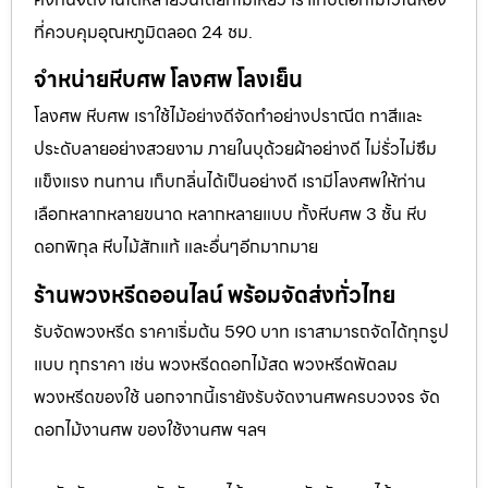
ที่ควบคุมอุณหภูมิตลอด 24 ชม.
จำหน่ายหีบศพ โลงศพ โลงเย็น
โลงศพ หีบศพ เราใช้ไม้อย่างดีจัดทำอย่างปราณีต ทาสีและ
ประดับลายอย่างสวยงาม ภายในบุด้วยผ้าอย่างดี ไม่รั่วไม่ซึม
แข็งแรง ทนทาน เก็บกลิ่นได้เป็นอย่างดี เรามีโลงศพให้ท่าน
เลือกหลากหลายขนาด หลากหลายแบบ ทั้งหีบศพ 3 ชั้น หีบ
ดอกพิกุล หีบไม้สักแท้ และอื่นๆอีกมากมาย
ร้านพวงหรีดออนไลน์ พร้อมจัดส่งทั่วไทย
รับจัดพวงหรีด ราคาเริ่มต้น 590 บาท เราสามารถจัดได้ทุกรูป
แบบ ทุกราคา เช่น พวงหรีดดอกไม้สด พวงหรีดพัดลม
พวงหรีดของใช้ นอกจากนี้เรายังรับจัดงานศพครบวงจร จัด
ดอกไม้งานศพ ของใช้งานศพ ฯลฯ