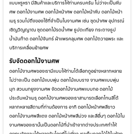
แบบหรูหรา มีสินค้าและบริการให้ท่านครบครัน ไม่ว่าจะเป็นหีบ
ศพ ดอกไม้งานศพ ดอกไม้หน้าศพ ดอกไม้หน้าหีบ ดอกไม้หน้า
เมรุ รวมไปถึงของใช้ที่จำเป็นในงานศพ เช่น ชุดนำศพ อุปกรณ์
เชิญวิญญาณ ชุดดอกไม้รดน้ำศพ ธูปตะเกียง กระถางธูป
น้ำมันก๊าด ดอกไม้จันทร์ ผ้าแพรคลุมศพ ดอกไม้ถวายพระ และ
บริการเคลื่อนย้ายศพ
รับจัดดอกไม้งานศพ
ดอกไม้งานศพของเรามีแบบให้ท่านได้เลือกดูอย่างหลากหลาย
ไม่ว่าจะเป็น ดอกไม้แบบพุ่ม ดอกไม้แบบราง งานศพแบบพุ่ม
มุก สวนนกยูงงานศพ จัดดอกไม้งานศพแบบกอ ดอกไม้
ประดับหน้าเมรุ ดอกไม้งานศพของเราสามารถเลือกโทนสีได้
หลากหลายสีตามที่ท่านต้องการ อาทิ ดอกไม้หน้าศพสีขาว
ดอกไม้งานศพสีแดง ดอกไม้หน้าศพสีม่วง และสีอื่นๆ ดอกไม้ใน
งานศพของเรานั้นเป็นดอกไม้ที่นำเข้าจากต่างประเทศทำให้
คงทนจัดงานได้หลายวันโดยที่ไม่เหี่ยว เราเก็บดอกไม้ไว้ในห้อง