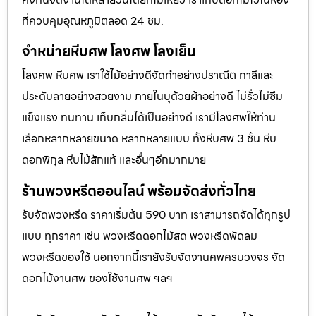
ที่ควบคุมอุณหภูมิตลอด 24 ชม.
จำหน่ายหีบศพ โลงศพ โลงเย็น
โลงศพ หีบศพ เราใช้ไม้อย่างดีจัดทำอย่างปราณีต ทาสีและ
ประดับลายอย่างสวยงาม ภายในบุด้วยผ้าอย่างดี ไม่รั่วไม่ซึม
แข็งแรง ทนทาน เก็บกลิ่นได้เป็นอย่างดี เรามีโลงศพให้ท่าน
เลือกหลากหลายขนาด หลากหลายแบบ ทั้งหีบศพ 3 ชั้น หีบ
ดอกพิกุล หีบไม้สักแท้ และอื่นๆอีกมากมาย
ร้านพวงหรีดออนไลน์ พร้อมจัดส่งทั่วไทย
รับจัดพวงหรีด ราคาเริ่มต้น 590 บาท เราสามารถจัดได้ทุกรูป
แบบ ทุกราคา เช่น พวงหรีดดอกไม้สด พวงหรีดพัดลม
พวงหรีดของใช้ นอกจากนี้เรายังรับจัดงานศพครบวงจร จัด
ดอกไม้งานศพ ของใช้งานศพ ฯลฯ