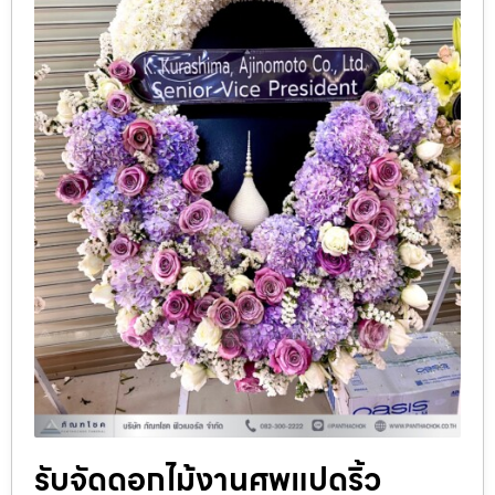
รับจัดดอกไม้งานศพแปดริ้ว