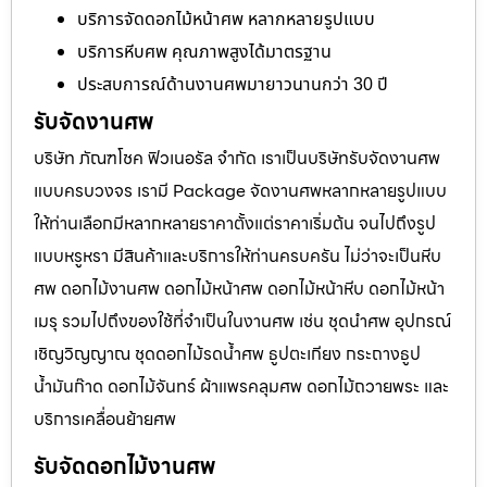
บริการจัดดอกไม้หน้าศพ หลากหลายรูปแบบ
บริการหีบศพ คุณภาพสูงได้มาตรฐาน
ประสบการณ์ด้านงานศพมายาวนานกว่า 30 ปี
รับจัดงานศพ
บริษัท ภัณฑโชค ฟิวเนอรัล จำกัด เราเป็นบริษัทรับจัดงานศพ
แบบครบวงจร เรามี Package จัดงานศพหลากหลายรูปแบบ
ให้ท่านเลือกมีหลากหลายราคาตั้งแต่ราคาเริ่มต้น จนไปถึงรูป
แบบหรูหรา มีสินค้าและบริการให้ท่านครบครัน ไม่ว่าจะเป็นหีบ
ศพ ดอกไม้งานศพ ดอกไม้หน้าศพ ดอกไม้หน้าหีบ ดอกไม้หน้า
เมรุ รวมไปถึงของใช้ที่จำเป็นในงานศพ เช่น ชุดนำศพ อุปกรณ์
เชิญวิญญาณ ชุดดอกไม้รดน้ำศพ ธูปตะเกียง กระถางธูป
น้ำมันก๊าด ดอกไม้จันทร์ ผ้าแพรคลุมศพ ดอกไม้ถวายพระ และ
บริการเคลื่อนย้ายศพ
รับจัดดอกไม้งานศพ