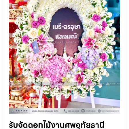
รับจัดดอกไม้งานศพอุทัยธานี