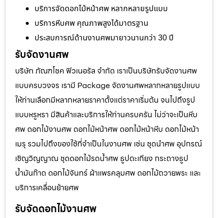
บริการจัดดอกไม้หน้าศพ หลากหลายรูปแบบ
บริการหีบศพ คุณภาพสูงได้มาตรฐาน
ประสบการณ์ด้านงานศพมายาวนานกว่า 30 ปี
รับจัดงานศพ
บริษัท ภัณฑโชค ฟิวเนอรัล จำกัด เราเป็นบริษัทรับจัดงานศพ
แบบครบวงจร เรามี Package จัดงานศพหลากหลายรูปแบบ
ให้ท่านเลือกมีหลากหลายราคาตั้งแต่ราคาเริ่มต้น จนไปถึงรูป
แบบหรูหรา มีสินค้าและบริการให้ท่านครบครัน ไม่ว่าจะเป็นหีบ
ศพ ดอกไม้งานศพ ดอกไม้หน้าศพ ดอกไม้หน้าหีบ ดอกไม้หน้า
เมรุ รวมไปถึงของใช้ที่จำเป็นในงานศพ เช่น ชุดนำศพ อุปกรณ์
เชิญวิญญาณ ชุดดอกไม้รดน้ำศพ ธูปตะเกียง กระถางธูป
น้ำมันก๊าด ดอกไม้จันทร์ ผ้าแพรคลุมศพ ดอกไม้ถวายพระ และ
บริการเคลื่อนย้ายศพ
รับจัดดอกไม้งานศพ