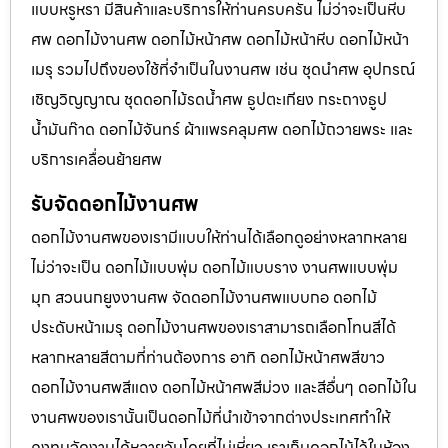
แบบหรูหรา มีสินค้าและบริการให้ท่านครบครัน ไม่ว่าจะเป็นหีบ
ศพ ดอกไม้งานศพ ดอกไม้หน้าศพ ดอกไม้หน้าหีบ ดอกไม้หน้า
เมรุ รวมไปถึงของใช้ที่จำเป็นในงานศพ เช่น ชุดนำศพ อุปกรณ์
เชิญวิญญาณ ชุดดอกไม้รดน้ำศพ ธูปตะเกียง กระถางธูป
น้ำมันก๊าด ดอกไม้จันทร์ ผ้าแพรคลุมศพ ดอกไม้ถวายพระ และ
บริการเคลื่อนย้ายศพ
รับจัดดอกไม้งานศพ
ดอกไม้งานศพของเรามีแบบให้ท่านได้เลือกดูอย่างหลากหลาย
ไม่ว่าจะเป็น ดอกไม้แบบพุ่ม ดอกไม้แบบราง งานศพแบบพุ่ม
มุก สวนนกยูงงานศพ จัดดอกไม้งานศพแบบกอ ดอกไม้
ประดับหน้าเมรุ ดอกไม้งานศพของเราสามารถเลือกโทนสีได้
หลากหลายสีตามที่ท่านต้องการ อาทิ ดอกไม้หน้าศพสีขาว
ดอกไม้งานศพสีแดง ดอกไม้หน้าศพสีม่วง และสีอื่นๆ ดอกไม้ใน
งานศพของเรานั้นเป็นดอกไม้ที่นำเข้าจากต่างประเทศทำให้
คงทนจัดงานได้หลายวันโดยที่ไม่เหี่ยว เราเก็บดอกไม้ไว้ในห้อง