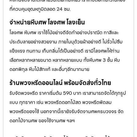
ที่ควบคุมอุณหภูมิตลอด 24 ชม.
จำหน่ายหีบศพ โลงศพ โลงเย็น
โลงศพ หีบศพ เราใช้ไม้อย่างดีจัดทำอย่างปราณีต ทาสีและ
ประดับลายอย่างสวยงาม ภายในบุด้วยผ้าอย่างดี ไม่รั่วไม่ซึม
แข็งแรง ทนทาน เก็บกลิ่นได้เป็นอย่างดี เรามีโลงศพให้ท่าน
เลือกหลากหลายขนาด หลากหลายแบบ ทั้งหีบศพ 3 ชั้น หีบ
ดอกพิกุล หีบไม้สักแท้ และอื่นๆอีกมากมาย
ร้านพวงหรีดออนไลน์ พร้อมจัดส่งทั่วไทย
รับจัดพวงหรีด ราคาเริ่มต้น 590 บาท เราสามารถจัดได้ทุกรูป
แบบ ทุกราคา เช่น พวงหรีดดอกไม้สด พวงหรีดพัดลม
พวงหรีดของใช้ นอกจากนี้เรายังรับจัดงานศพครบวงจร จัด
ดอกไม้งานศพ ของใช้งานศพ ฯลฯ