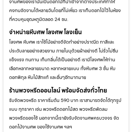
งานศพของเรานั้นเป็นดอกไม้ที่นำเข้าจากต่างประเทศทำให้
คงทนจัดงานได้หลายวันโดยที่ไม่เหี่ยว เราเก็บดอกไม้ไว้ในห้อง
ที่ควบคุมอุณหภูมิตลอด 24 ชม.
จำหน่ายหีบศพ โลงศพ โลงเย็น
โลงศพ หีบศพ เราใช้ไม้อย่างดีจัดทำอย่างปราณีต ทาสีและ
ประดับลายอย่างสวยงาม ภายในบุด้วยผ้าอย่างดี ไม่รั่วไม่ซึม
แข็งแรง ทนทาน เก็บกลิ่นได้เป็นอย่างดี เรามีโลงศพให้ท่าน
เลือกหลากหลายขนาด หลากหลายแบบ ทั้งหีบศพ 3 ชั้น หีบ
ดอกพิกุล หีบไม้สักแท้ และอื่นๆอีกมากมาย
ร้านพวงหรีดออนไลน์ พร้อมจัดส่งทั่วไทย
รับจัดพวงหรีด ราคาเริ่มต้น 590 บาท เราสามารถจัดได้ทุกรูป
แบบ ทุกราคา เช่น พวงหรีดดอกไม้สด พวงหรีดพัดลม
พวงหรีดของใช้ นอกจากนี้เรายังรับจัดงานศพครบวงจร จัด
ดอกไม้งานศพ ของใช้งานศพ ฯลฯ