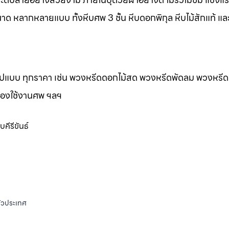
าด หลากหลายแบบ ทั้งหีบศพ 3 ชั้น หีบดอกพิกุล หีบไม้สักแท้ และ
กรูปแบบ ทุกราคา เช่น พวงหรีดดอกไม้สด พวงหรีดพัดลม พวงหรีด
ของใช้งานศพ ฯลฯ
ีรีขันธ์
ั่วประเทศ