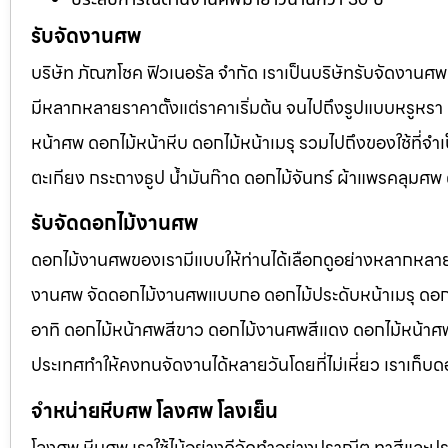
รับจัดงานศพ
บริษัท ภัณฑโชค ฟิวเนอรัล จำกัด เราเป็นบริษัทรับจัดงา
มีหลากหลายราคาตั้งแต่ราคาเริ่มต้น จนไปถึงรูปแบบหรูหรา 
หน้าศพ ดอกไม้หน้าหีบ ดอกไม้หน้าเมรุ รวมไปถึงของใช้ที่
ตะเกียง กระถางธูป น้ำมันก๊าด ดอกไม้จันทร์ ผ้าแพรคลุมศ
รับจัดดอกไม้งานศพ
ดอกไม้งานศพของเรามีแบบให้ท่านได้เลือกดูอย่างหลากหลาย
งานศพ จัดดอกไม้งานศพแบบกอ ดอกไม้ประดับหน้าเมรุ ดอก
อาทิ ดอกไม้หน้าศพสีขาว ดอกไม้งานศพสีแดง ดอกไม้หน้าศพสี
ประเทศทำให้คงทนจัดงานได้หลายวันโดยที่ไม่เหี่ยว เราเก็บด
จำหน่ายหีบศพ โลงศพ โลงเย็น
โลงศพ หีบศพ เราใช้ไม้อย่างดีจัดทำอย่างปราณีต ทาสีและปร