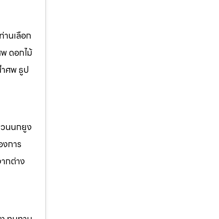
่านเลือก
ศพ ดอกไม้
้ำศพ ธูป
 สวนนกยูง
้องการ
จากต่าง
แรง ทนทาน