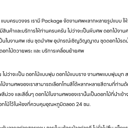
นศพ แบบครบวงจร เรามี Package จัดงานศพหลากหลายรูปแบบ ให้ท
มีสินค้าและบริการให้ท่านครบครัน ไม่ว่าจะเป็นหีบศพ ดอกไม้งาน
จำเป็นในงานศพ เช่น ชุดนำศพ อุปกรณ์เชิญวิญญาณ ชุดดอกไม้รดน
พ ดอกไม้ถวายพระ และ บริการเคลื่อนย้ายศพ
 ไม่ว่าจะเป็น ดอกไม้แบบพุ่ม ดอกไม้แบบราง งานศพแบบพุ่มมุก
ไม้งานศพของเราสามารถเลือกโทนสีได้หลากหลายสีตามที่ท่านต
ม่วง และสีอื่นๆ ดอกไม้ในงานศพของเรานั้นเป็นดอกไม้ที่นำเข้า
อกไม้ไว้ในห้องที่ควบคุมอุณหภูมิตลอด 24 ชม.
ะดับลายอย่างสวยงาม ภายในบุด้วยผ้าอย่างดี ไม่รั่วไม่ซึม แข็ง