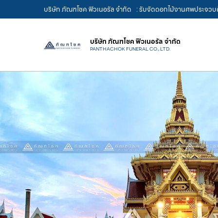
บริษัท ภัณฑโชค ฟิวเนอรัล จำกัด
: รับจัดดอกไม้งานศพประจวบคี
บริษัท ภัณฑโชค ฟิวเนอรัล จำกัด
PANTHACHOK FUNERAL CO., LTD.