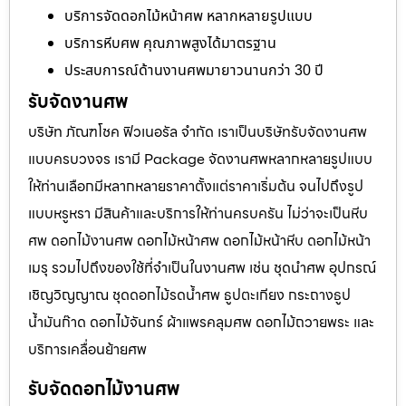
บริการจัดดอกไม้หน้าศพ หลากหลายรูปแบบ
บริการหีบศพ คุณภาพสูงได้มาตรฐาน
ประสบการณ์ด้านงานศพมายาวนานกว่า 30 ปี
รับจัดงานศพ
บริษัท ภัณฑโชค ฟิวเนอรัล จำกัด เราเป็นบริษัทรับจัดงานศพ
แบบครบวงจร เรามี Package จัดงานศพหลากหลายรูปแบบ
ให้ท่านเลือกมีหลากหลายราคาตั้งแต่ราคาเริ่มต้น จนไปถึงรูป
แบบหรูหรา มีสินค้าและบริการให้ท่านครบครัน ไม่ว่าจะเป็นหีบ
ศพ ดอกไม้งานศพ ดอกไม้หน้าศพ ดอกไม้หน้าหีบ ดอกไม้หน้า
เมรุ รวมไปถึงของใช้ที่จำเป็นในงานศพ เช่น ชุดนำศพ อุปกรณ์
เชิญวิญญาณ ชุดดอกไม้รดน้ำศพ ธูปตะเกียง กระถางธูป
น้ำมันก๊าด ดอกไม้จันทร์ ผ้าแพรคลุมศพ ดอกไม้ถวายพระ และ
บริการเคลื่อนย้ายศพ
รับจัดดอกไม้งานศพ