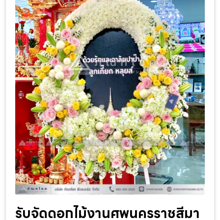
รับจัดดอกไม้งานศพนครราชสีมา