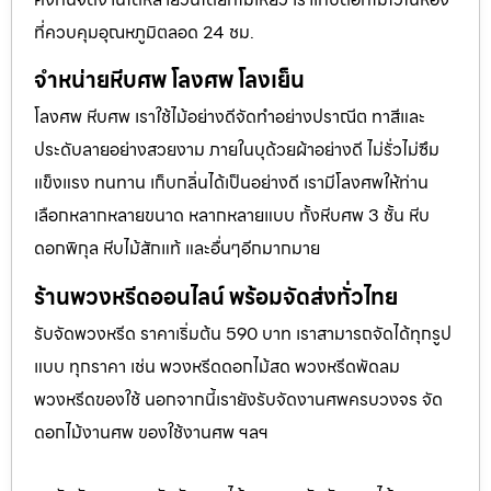
ที่ควบคุมอุณหภูมิตลอด 24 ชม.
จำหน่ายหีบศพ โลงศพ โลงเย็น
โลงศพ หีบศพ เราใช้ไม้อย่างดีจัดทำอย่างปราณีต ทาสีและ
ประดับลายอย่างสวยงาม ภายในบุด้วยผ้าอย่างดี ไม่รั่วไม่ซึม
แข็งแรง ทนทาน เก็บกลิ่นได้เป็นอย่างดี เรามีโลงศพให้ท่าน
เลือกหลากหลายขนาด หลากหลายแบบ ทั้งหีบศพ 3 ชั้น หีบ
ดอกพิกุล หีบไม้สักแท้ และอื่นๆอีกมากมาย
ร้านพวงหรีดออนไลน์ พร้อมจัดส่งทั่วไทย
รับจัดพวงหรีด ราคาเริ่มต้น 590 บาท เราสามารถจัดได้ทุกรูป
แบบ ทุกราคา เช่น พวงหรีดดอกไม้สด พวงหรีดพัดลม
พวงหรีดของใช้ นอกจากนี้เรายังรับจัดงานศพครบวงจร จัด
ดอกไม้งานศพ ของใช้งานศพ ฯลฯ