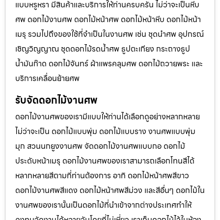
แบบหรูหรา มีสินค้าและบริการให้ท่านครบครัน ไม่ว่าจะเป็นหีบ
ศพ ดอกไม้งานศพ ดอกไม้หน้าศพ ดอกไม้หน้าหีบ ดอกไม้หน้า
เมรุ รวมไปถึงของใช้ที่จำเป็นในงานศพ เช่น ชุดนำศพ อุปกรณ์
เชิญวิญญาณ ชุดดอกไม้รดน้ำศพ ธูปตะเกียง กระถางธูป
น้ำมันก๊าด ดอกไม้จันทร์ ผ้าแพรคลุมศพ ดอกไม้ถวายพระ และ
บริการเคลื่อนย้ายศพ
รับจัดดอกไม้งานศพ
ดอกไม้งานศพของเรามีแบบให้ท่านได้เลือกดูอย่างหลากหลาย
ไม่ว่าจะเป็น ดอกไม้แบบพุ่ม ดอกไม้แบบราง งานศพแบบพุ่ม
มุก สวนนกยูงงานศพ จัดดอกไม้งานศพแบบกอ ดอกไม้
ประดับหน้าเมรุ ดอกไม้งานศพของเราสามารถเลือกโทนสีได้
หลากหลายสีตามที่ท่านต้องการ อาทิ ดอกไม้หน้าศพสีขาว
ดอกไม้งานศพสีแดง ดอกไม้หน้าศพสีม่วง และสีอื่นๆ ดอกไม้ใน
งานศพของเรานั้นเป็นดอกไม้ที่นำเข้าจากต่างประเทศทำให้
คงทนจัดงานได้หลายวันโดยที่ไม่เหี่ยว เราเก็บดอกไม้ไว้ในห้อง