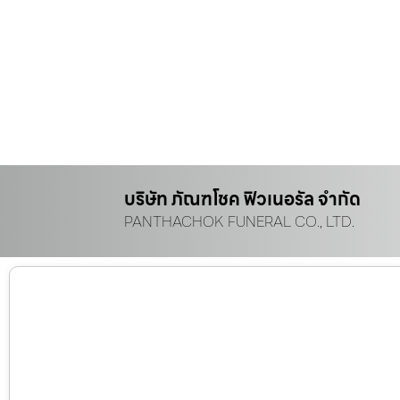
บริษัท ภัณฑโชค ฟิวเนอรัล จำกัด
PANTHACHOK FUNERAL CO., LTD.