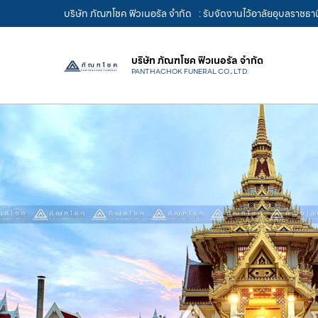
บริษัท ภัณฑโชค ฟิวเนอรัล จำกัด
: รับจัดงานไว้อาลัยอุบลราชธา
บริษัท ภัณฑโชค ฟิวเนอรัล จำกัด
PANTHACHOK FUNERAL CO., LTD.