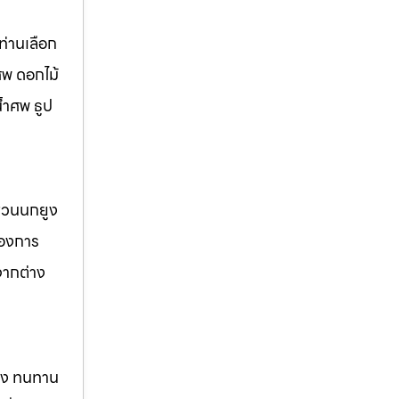
่านเลือก
ศพ ดอกไม้
้ำศพ ธูป
 สวนนกยูง
้องการ
จากต่าง
แรง ทนทาน