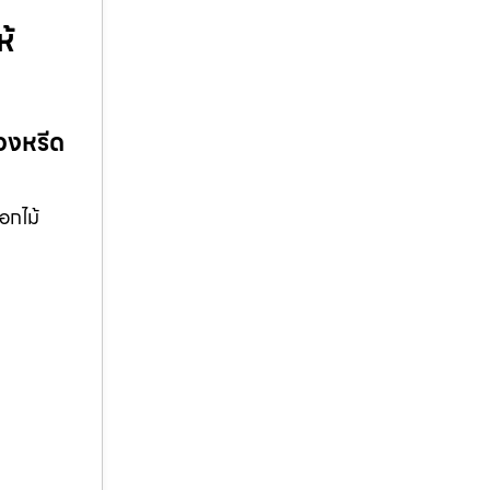
ห้
วงหรีด
อกไม้