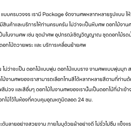
นศพ แบบครบวงจร เรามี Package จัดงานศพหลากหลายรูปแบบ ให้ท
มีสินค้าและบริการให้ท่านครบครัน ไม่ว่าจะเป็นหีบศพ ดอกไม้งาน
จำเป็นในงานศพ เช่น ชุดนำศพ อุปกรณ์เชิญวิญญาณ ชุดดอกไม้รดน
พ ดอกไม้ถวายพระ และ บริการเคลื่อนย้ายศพ
 ไม่ว่าจะเป็น ดอกไม้แบบพุ่ม ดอกไม้แบบราง งานศพแบบพุ่มมุก
ไม้งานศพของเราสามารถเลือกโทนสีได้หลากหลายสีตามที่ท่านต
ม่วง และสีอื่นๆ ดอกไม้ในงานศพของเรานั้นเป็นดอกไม้ที่นำเข้า
อกไม้ไว้ในห้องที่ควบคุมอุณหภูมิตลอด 24 ชม.
ะดับลายอย่างสวยงาม ภายในบุด้วยผ้าอย่างดี ไม่รั่วไม่ซึม แข็ง