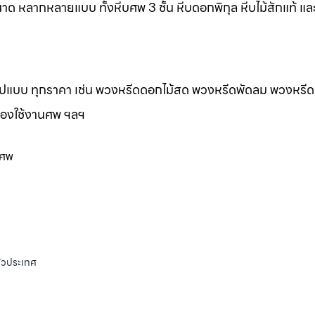
าด หลากหลายแบบ ทั้งหีบศพ 3 ชั้น หีบดอกพิกุล หีบไม้สักแท้ และ
กรูปแบบ ทุกราคา เช่น พวงหรีดดอกไม้สด พวงหรีดพัดลม พวงหรีด
ของใช้งานศพ ฯลฯ
นศพ
ั่วประเทศ