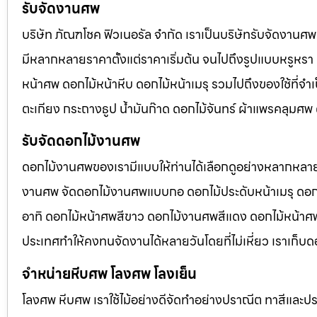
รับจัดงานศพ
บริษัท ภัณฑโชค ฟิวเนอรัล จำกัด เราเป็นบริษัทรับจัดงา
มีหลากหลายราคาตั้งแต่ราคาเริ่มต้น จนไปถึงรูปแบบหรูหรา 
หน้าศพ ดอกไม้หน้าหีบ ดอกไม้หน้าเมรุ รวมไปถึงของใช้ที่
ตะเกียง กระถางธูป น้ำมันก๊าด ดอกไม้จันทร์ ผ้าแพรคลุมศ
รับจัดดอกไม้งานศพ
ดอกไม้งานศพของเรามีแบบให้ท่านได้เลือกดูอย่างหลากหลาย
งานศพ จัดดอกไม้งานศพแบบกอ ดอกไม้ประดับหน้าเมรุ ดอก
อาทิ ดอกไม้หน้าศพสีขาว ดอกไม้งานศพสีแดง ดอกไม้หน้าศพสี
ประเทศทำให้คงทนจัดงานได้หลายวันโดยที่ไม่เหี่ยว เราเก็บด
จำหน่ายหีบศพ โลงศพ โลงเย็น
โลงศพ หีบศพ เราใช้ไม้อย่างดีจัดทำอย่างปราณีต ทาสีและปร