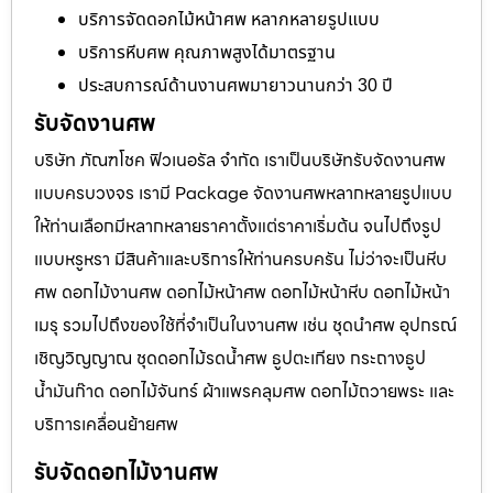
บริการจัดดอกไม้หน้าศพ หลากหลายรูปแบบ
บริการหีบศพ คุณภาพสูงได้มาตรฐาน
ประสบการณ์ด้านงานศพมายาวนานกว่า 30 ปี
รับจัดงานศพ
บริษัท ภัณฑโชค ฟิวเนอรัล จำกัด เราเป็นบริษัทรับจัดงานศพ
แบบครบวงจร เรามี Package จัดงานศพหลากหลายรูปแบบ
ให้ท่านเลือกมีหลากหลายราคาตั้งแต่ราคาเริ่มต้น จนไปถึงรูป
แบบหรูหรา มีสินค้าและบริการให้ท่านครบครัน ไม่ว่าจะเป็นหีบ
ศพ ดอกไม้งานศพ ดอกไม้หน้าศพ ดอกไม้หน้าหีบ ดอกไม้หน้า
เมรุ รวมไปถึงของใช้ที่จำเป็นในงานศพ เช่น ชุดนำศพ อุปกรณ์
เชิญวิญญาณ ชุดดอกไม้รดน้ำศพ ธูปตะเกียง กระถางธูป
น้ำมันก๊าด ดอกไม้จันทร์ ผ้าแพรคลุมศพ ดอกไม้ถวายพระ และ
บริการเคลื่อนย้ายศพ
รับจัดดอกไม้งานศพ