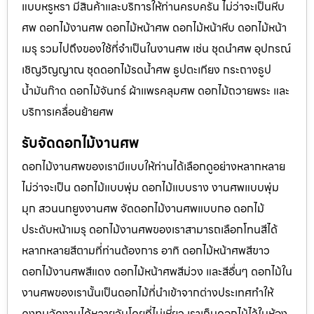
แบบหรูหรา มีสินค้าและบริการให้ท่านครบครัน ไม่ว่าจะเป็นหีบ
ศพ ดอกไม้งานศพ ดอกไม้หน้าศพ ดอกไม้หน้าหีบ ดอกไม้หน้า
เมรุ รวมไปถึงของใช้ที่จำเป็นในงานศพ เช่น ชุดนำศพ อุปกรณ์
เชิญวิญญาณ ชุดดอกไม้รดน้ำศพ ธูปตะเกียง กระถางธูป
น้ำมันก๊าด ดอกไม้จันทร์ ผ้าแพรคลุมศพ ดอกไม้ถวายพระ และ
บริการเคลื่อนย้ายศพ
รับจัดดอกไม้งานศพ
ดอกไม้งานศพของเรามีแบบให้ท่านได้เลือกดูอย่างหลากหลาย
ไม่ว่าจะเป็น ดอกไม้แบบพุ่ม ดอกไม้แบบราง งานศพแบบพุ่ม
มุก สวนนกยูงงานศพ จัดดอกไม้งานศพแบบกอ ดอกไม้
ประดับหน้าเมรุ ดอกไม้งานศพของเราสามารถเลือกโทนสีได้
หลากหลายสีตามที่ท่านต้องการ อาทิ ดอกไม้หน้าศพสีขาว
ดอกไม้งานศพสีแดง ดอกไม้หน้าศพสีม่วง และสีอื่นๆ ดอกไม้ใน
งานศพของเรานั้นเป็นดอกไม้ที่นำเข้าจากต่างประเทศทำให้
คงทนจัดงานได้หลายวันโดยที่ไม่เหี่ยว เราเก็บดอกไม้ไว้ในห้อง