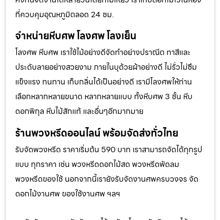
ที่ควบคุมอุณหภูมิตลอด 24 ชม.
จำหน่ายหีบศพ โลงศพ โลงเย็น
โลงศพ หีบศพ เราใช้ไม้อย่างดีจัดทำอย่างปราณีต ทาสีและ
ประดับลายอย่างสวยงาม ภายในบุด้วยผ้าอย่างดี ไม่รั่วไม่ซึม
แข็งแรง ทนทาน เก็บกลิ่นได้เป็นอย่างดี เรามีโลงศพให้ท่าน
เลือกหลากหลายขนาด หลากหลายแบบ ทั้งหีบศพ 3 ชั้น หีบ
ดอกพิกุล หีบไม้สักแท้ และอื่นๆอีกมากมาย
ร้านพวงหรีดออนไลน์ พร้อมจัดส่งทั่วไทย
รับจัดพวงหรีด ราคาเริ่มต้น 590 บาท เราสามารถจัดได้ทุกรูป
แบบ ทุกราคา เช่น พวงหรีดดอกไม้สด พวงหรีดพัดลม
พวงหรีดของใช้ นอกจากนี้เรายังรับจัดงานศพครบวงจร จัด
ดอกไม้งานศพ ของใช้งานศพ ฯลฯ