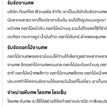
รับจัดงานศพ
บริษัท ภัณฑโชค ฟิวเนอรัล จำกัด เราเป็นบริษัทรับจัดงา
มีหลากหลายราคาตั้งแต่ราคาเริ่มต้น จนไปถึงรูปแบบหรูหรา 
หน้าศพ ดอกไม้หน้าหีบ ดอกไม้หน้าเมรุ รวมไปถึงของใช้ที่
ตะเกียง กระถางธูป น้ำมันก๊าด ดอกไม้จันทร์ ผ้าแพรคลุมศ
รับจัดดอกไม้งานศพ
ดอกไม้งานศพของเรามีแบบให้ท่านได้เลือกดูอย่างหลากหลาย
งานศพ จัดดอกไม้งานศพแบบกอ ดอกไม้ประดับหน้าเมรุ ดอก
อาทิ ดอกไม้หน้าศพสีขาว ดอกไม้งานศพสีแดง ดอกไม้หน้าศพสี
ประเทศทำให้คงทนจัดงานได้หลายวันโดยที่ไม่เหี่ยว เราเก็บด
จำหน่ายหีบศพ โลงศพ โลงเย็น
โลงศพ หีบศพ เราใช้ไม้อย่างดีจัดทำอย่างปราณีต ทาสีและปร