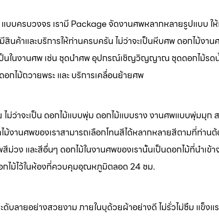
นศพ แบบครบวงจร เรามี Package จัดงานศพหลากหลายรูปแบบ ให้ท
มีสินค้าและบริการให้ท่านครบครัน ไม่ว่าจะเป็นหีบศพ ดอกไม้งาน
จำเป็นในงานศพ เช่น ชุดนำศพ อุปกรณ์เชิญวิญญาณ ชุดดอกไม้รดน
พ ดอกไม้ถวายพระ และ บริการเคลื่อนย้ายศพ
 ไม่ว่าจะเป็น ดอกไม้แบบพุ่ม ดอกไม้แบบราง งานศพแบบพุ่มมุก
ไม้งานศพของเราสามารถเลือกโทนสีได้หลากหลายสีตามที่ท่านต
ม่วง และสีอื่นๆ ดอกไม้ในงานศพของเรานั้นเป็นดอกไม้ที่นำเข้า
อกไม้ไว้ในห้องที่ควบคุมอุณหภูมิตลอด 24 ชม.
ะดับลายอย่างสวยงาม ภายในบุด้วยผ้าอย่างดี ไม่รั่วไม่ซึม แข็ง