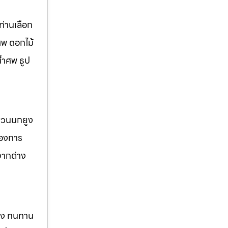
่านเลือก
ศพ ดอกไม้
้ำศพ ธูป
 สวนนกยูง
้องการ
จากต่าง
แรง ทนทาน