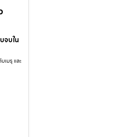
ว
รบจบใน
ับเมรุ และ