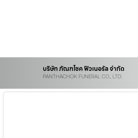
บริษัท ภัณฑโชค ฟิวเนอรัล จำกัด
PANTHACHOK FUNERAL CO., LTD.