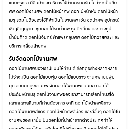
แบบหรูหรา มีสินค้าและบริการให้ท่านครบครัน ไม่ว่าจะเป็นหีบ
ศพ ดอกไม้งานศพ ดอกไม้หน้าศพ ดอกไม้หน้าหีบ ดอกไม้หน้า
เมรุ รวมไปถึงของใช้ที่จำเป็นในงานศพ เช่น ชุดนำศพ อุปกรณ์
เชิญวิญญาณ ชุดดอกไม้รดน้ำศพ ธูปตะเกียง กระถางธูป
น้ำมันก๊าด ดอกไม้จันทร์ ผ้าแพรคลุมศพ ดอกไม้ถวายพระ และ
บริการเคลื่อนย้ายศพ
รับจัดดอกไม้งานศพ
ดอกไม้งานศพของเรามีแบบให้ท่านได้เลือกดูอย่างหลากหลาย
ไม่ว่าจะเป็น ดอกไม้แบบพุ่ม ดอกไม้แบบราง งานศพแบบพุ่ม
มุก สวนนกยูงงานศพ จัดดอกไม้งานศพแบบกอ ดอกไม้
ประดับหน้าเมรุ ดอกไม้งานศพของเราสามารถเลือกโทนสีได้
หลากหลายสีตามที่ท่านต้องการ อาทิ ดอกไม้หน้าศพสีขาว
ดอกไม้งานศพสีแดง ดอกไม้หน้าศพสีม่วง และสีอื่นๆ ดอกไม้ใน
งานศพของเรานั้นเป็นดอกไม้ที่นำเข้าจากต่างประเทศทำให้
คงทนจัดงานได้หลายวันโดยที่ไม่เหี่ยว เราเก็บดอกไม้ไว้ในห้อง