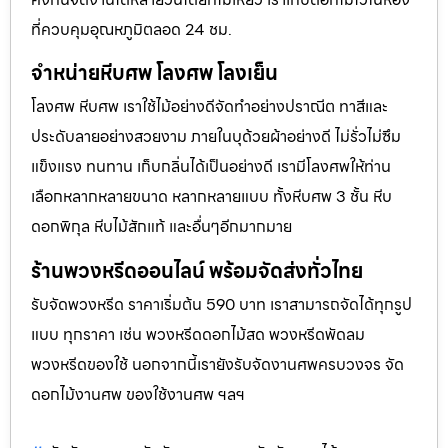
ที่ควบคุมอุณหภูมิตลอด 24 ชม.
จำหน่ายหีบศพ โลงศพ โลงเย็น
โลงศพ หีบศพ เราใช้ไม้อย่างดีจัดทำอย่างปราณีต ทาสีและ
ประดับลายอย่างสวยงาม ภายในบุด้วยผ้าอย่างดี ไม่รั่วไม่ซึม
แข็งแรง ทนทาน เก็บกลิ่นได้เป็นอย่างดี เรามีโลงศพให้ท่าน
เลือกหลากหลายขนาด หลากหลายแบบ ทั้งหีบศพ 3 ชั้น หีบ
ดอกพิกุล หีบไม้สักแท้ และอื่นๆอีกมากมาย
ร้านพวงหรีดออนไลน์ พร้อมจัดส่งทั่วไทย
รับจัดพวงหรีด ราคาเริ่มต้น 590 บาท เราสามารถจัดได้ทุกรูป
แบบ ทุกราคา เช่น พวงหรีดดอกไม้สด พวงหรีดพัดลม
พวงหรีดของใช้ นอกจากนี้เรายังรับจัดงานศพครบวงจร จัด
ดอกไม้งานศพ ของใช้งานศพ ฯลฯ