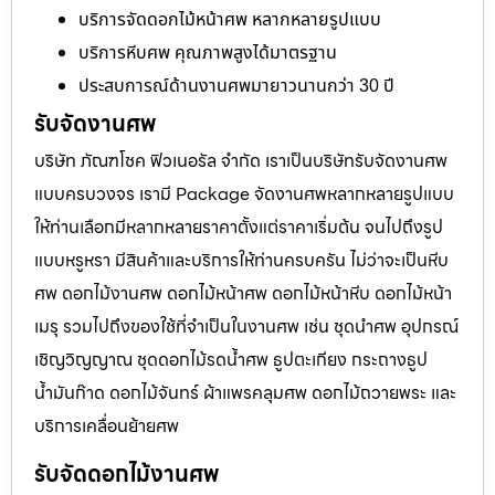
บริการจัดดอกไม้หน้าศพ หลากหลายรูปแบบ
บริการหีบศพ คุณภาพสูงได้มาตรฐาน
ประสบการณ์ด้านงานศพมายาวนานกว่า 30 ปี
รับจัดงานศพ
บริษัท ภัณฑโชค ฟิวเนอรัล จำกัด เราเป็นบริษัทรับจัดงานศพ
แบบครบวงจร เรามี Package จัดงานศพหลากหลายรูปแบบ
ให้ท่านเลือกมีหลากหลายราคาตั้งแต่ราคาเริ่มต้น จนไปถึงรูป
แบบหรูหรา มีสินค้าและบริการให้ท่านครบครัน ไม่ว่าจะเป็นหีบ
ศพ ดอกไม้งานศพ ดอกไม้หน้าศพ ดอกไม้หน้าหีบ ดอกไม้หน้า
เมรุ รวมไปถึงของใช้ที่จำเป็นในงานศพ เช่น ชุดนำศพ อุปกรณ์
เชิญวิญญาณ ชุดดอกไม้รดน้ำศพ ธูปตะเกียง กระถางธูป
น้ำมันก๊าด ดอกไม้จันทร์ ผ้าแพรคลุมศพ ดอกไม้ถวายพระ และ
บริการเคลื่อนย้ายศพ
รับจัดดอกไม้งานศพ