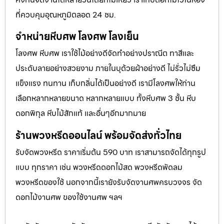
ที่ควบคุมอุณหภูมิตลอด 24 ชม.
จำหน่ายหีบศพ โลงศพ โลงเย็น
โลงศพ หีบศพ เราใช้ไม้อย่างดีจัดทำอย่างปราณีต ทาสีและ
ประดับลายอย่างสวยงาม ภายในบุด้วยผ้าอย่างดี ไม่รั่วไม่ซึม
แข็งแรง ทนทาน เก็บกลิ่นได้เป็นอย่างดี เรามีโลงศพให้ท่าน
เลือกหลากหลายขนาด หลากหลายแบบ ทั้งหีบศพ 3 ชั้น หีบ
ดอกพิกุล หีบไม้สักแท้ และอื่นๆอีกมากมาย
ร้านพวงหรีดออนไลน์ พร้อมจัดส่งทั่วไทย
รับจัดพวงหรีด ราคาเริ่มต้น 590 บาท เราสามารถจัดได้ทุกรูป
แบบ ทุกราคา เช่น พวงหรีดดอกไม้สด พวงหรีดพัดลม
พวงหรีดของใช้ นอกจากนี้เรายังรับจัดงานศพครบวงจร จัด
ดอกไม้งานศพ ของใช้งานศพ ฯลฯ