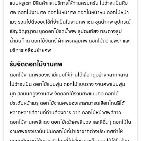
แบบหรูหรา มีสินค้าและบริการให้ท่านครบครัน ไม่ว่าจะเป็นหีบ
ศพ ดอกไม้งานศพ ดอกไม้หน้าศพ ดอกไม้หน้าหีบ ดอกไม้หน้า
เมรุ รวมไปถึงของใช้ที่จำเป็นในงานศพ เช่น ชุดนำศพ อุปกรณ์
เชิญวิญญาณ ชุดดอกไม้รดน้ำศพ ธูปตะเกียง กระถางธูป
น้ำมันก๊าด ดอกไม้จันทร์ ผ้าแพรคลุมศพ ดอกไม้ถวายพระ และ
บริการเคลื่อนย้ายศพ
รับจัดดอกไม้งานศพ
ดอกไม้งานศพของเรามีแบบให้ท่านได้เลือกดูอย่างหลากหลาย
ไม่ว่าจะเป็น ดอกไม้แบบพุ่ม ดอกไม้แบบราง งานศพแบบพุ่ม
มุก สวนนกยูงงานศพ จัดดอกไม้งานศพแบบกอ ดอกไม้
ประดับหน้าเมรุ ดอกไม้งานศพของเราสามารถเลือกโทนสีได้
หลากหลายสีตามที่ท่านต้องการ อาทิ ดอกไม้หน้าศพสีขาว
ดอกไม้งานศพสีแดง ดอกไม้หน้าศพสีม่วง และสีอื่นๆ ดอกไม้ใน
งานศพของเรานั้นเป็นดอกไม้ที่นำเข้าจากต่างประเทศทำให้
คงทนจัดงานได้หลายวันโดยที่ไม่เหี่ยว เราเก็บดอกไม้ไว้ในห้อง